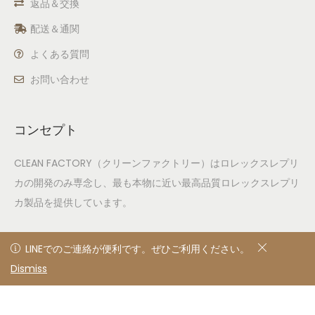
返品＆交換
配送＆通関
よくある質問
お問い合わせ
コンセプト
CLEAN FACTORY（クリーンファクトリー）はロレックスレプリ
カの開発のみ専念し、最も本物に近い最高品質ロレックスレプリ
カ製品を提供しています。
LINEでのご連絡が便利です。ぜひご利用ください。
LINEでのご連絡が便利です。ぜひご利用ください。
Dismiss
非表示
© 2020
Privacy Policy
All rights reserved. Designed &
developed by clean factory