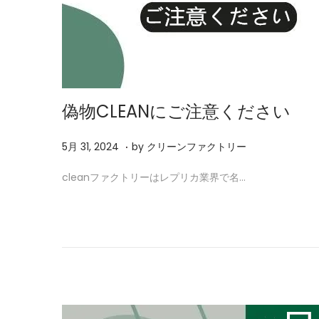
偽物CLEANにご注意ください
.
P
2
5月 31, 2024
by
クリーンファクトリー
o
月
cleanファクトリーはレプリカ業界で名…
s
5
t
,
e
2
d
0
o
2
n
6