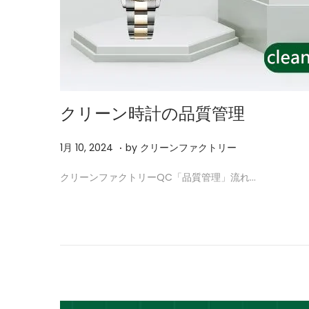
クリーン時計の品質管理
.
P
2
1月 10, 2024
by
クリーンファクトリー
o
月
クリーンファクトリーQC「品質管理」流れ…
s
5
t
,
e
2
d
0
o
2
n
6