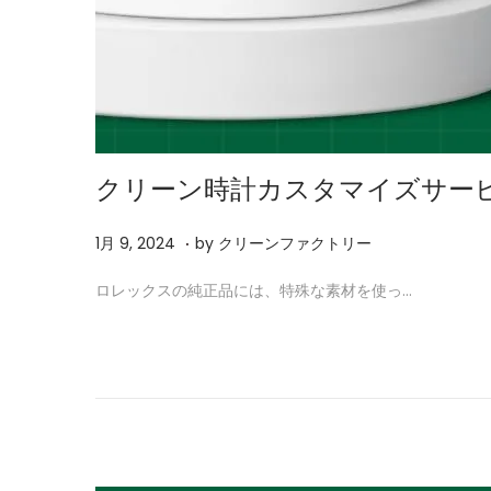
クリーン時計カスタマイズサー
.
P
2
1月 9, 2024
by
クリーンファクトリー
o
月
ロレックスの純正品には、特殊な素材を使っ…
s
4
t
,
e
2
d
0
o
2
n
6