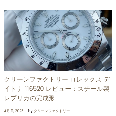
n
2
5
クリーンファクトリー ロレックス デ
イトナ 116520 レビュー：スチール製
レプリカの完成形
.
P
4
4月 11, 2025
by
クリーンファクトリー