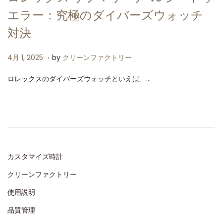
エラー：究極のダイバーズウォッチ
対決
.
P
4
4月 1, 2025
by
クリーンファクトリー
o
月
ロレックスのダイバーズウォッチといえば、…
s
1
t
,
e
2
d
0
o
2
n
5
カスタマイズ時計
クリーンファクトリー
使用説明
品質管理