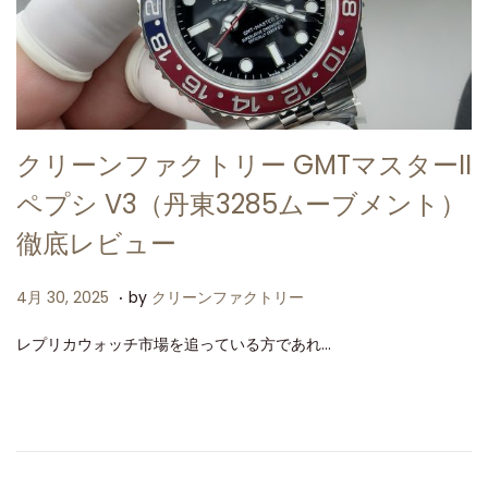
クリーンファクトリー GMTマスターII
ペプシ V3（丹東3285ムーブメント）
徹底レビュー
.
P
4
4月 30, 2025
by
クリーンファクトリー
o
月
レプリカウォッチ市場を追っている方であれ…
s
3
t
0
e
,
d
2
o
0