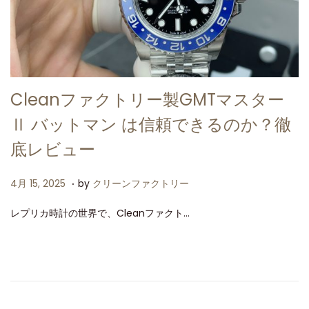
Cleanファクトリー製GMTマスター
Ⅱ バットマン は信頼できるのか？徹
底レビュー
.
P
4
4月 15, 2025
by
クリーンファクトリー
o
月
レプリカ時計の世界で、Cleanファクト…
s
1
t
5
e
,
d
2
o
0