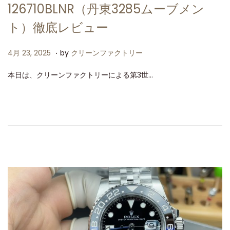
126710BLNR（丹東3285ムーブメン
ト）徹底レビュー
.
P
4
4月 23, 2025
by
クリーンファクトリー
o
月
本日は、クリーンファクトリーによる第3世…
s
2
t
3
e
,
d
2
o
0
n
2
5