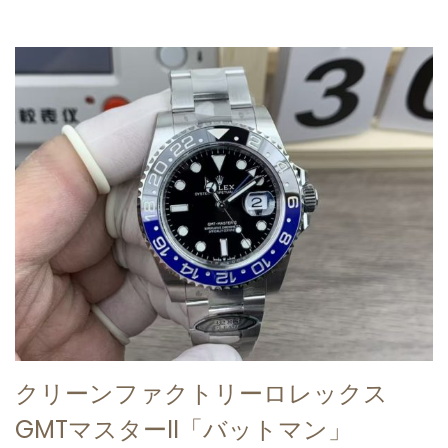
n
2
5
クリーンファクトリーロレックス
GMTマスターII「バットマン」