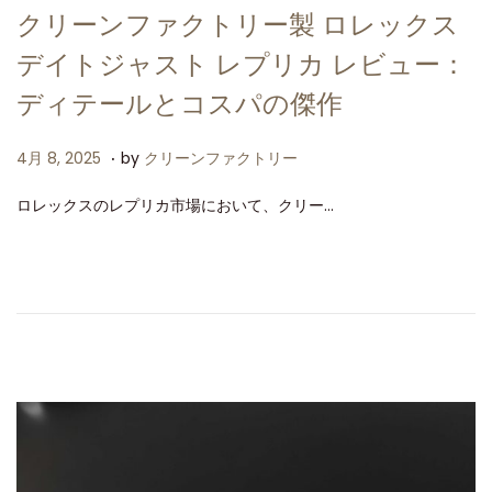
クリーンファクトリー製 ロレックス
デイトジャスト レプリカ レビュー：
ディテールとコスパの傑作
.
P
4
4月 8, 2025
by
クリーンファクトリー
o
月
ロレックスのレプリカ市場において、クリー…
s
8
t
,
e
2
d
0
o
2
n
5