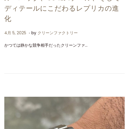
ディテールにこだわるレプリカの進
化
.
P
4
4月 5, 2025
by
クリーンファクトリー
o
月
かつては静かな競争相手だったクリーンファ…
s
5
t
,
e
2
d
0
o
2
n
5