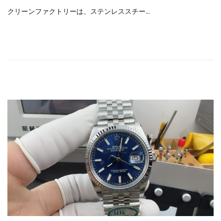
o
月
クリーンファクトリーは、ステンレススチー…
s
1
t
1
e
,
d
2
o
0
n
2
5