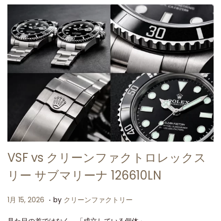
6
VSF vs クリーンファクトロレックス
リー サブマリーナ 126610LN
.
P
1
1月 15, 2026
by
クリーンファクトリー
o
月