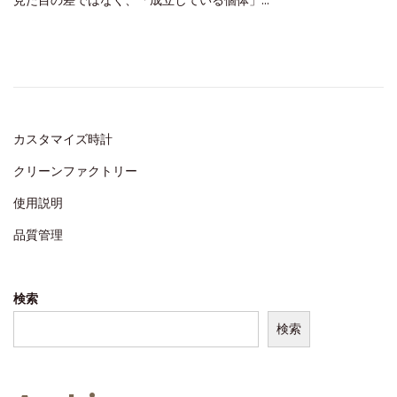
見た目の差ではなく、「成立している個体」…
s
1
t
5
e
,
d
2
o
0
n
2
カスタマイズ時計
6
クリーンファクトリー
使用説明
品質管理
検索
検索