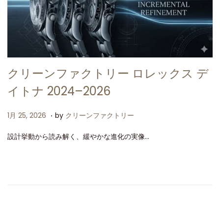
クリーンファクトリー ロレックス デ
イトナ 2024–2026
.
P
1
1月 25, 2026
by
クリーンファクトリー
o
月
設計挙動から読み解く、緩やかな進化の実像…
s
2
t
5
e
,
d
2
o
0
n
2