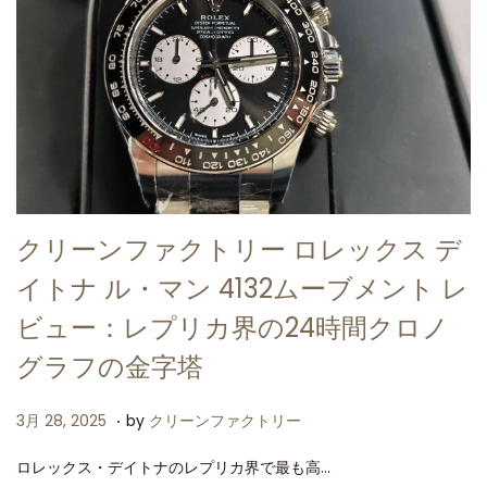
クリーンファクトリー ロレックス デ
イトナ ル・マン 4132ムーブメント レ
ビュー：レプリカ界の24時間クロノ
グラフの金字塔
.
P
3
3月 28, 2025
by
クリーンファクトリー
o
月
ロレックス・デイトナのレプリカ界で最も高…
s
2