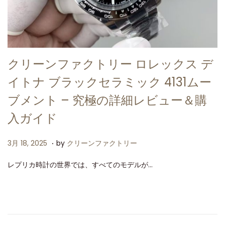
クリーンファクトリー ロレックス デ
イトナ ブラックセラミック 4131ムー
ブメント – 究極の詳細レビュー＆購
入ガイド
.
P
3
3月 18, 2025
by
クリーンファクトリー
o
月
レプリカ時計の世界では、すべてのモデルが…
s
1
t
8
e
,
d
2