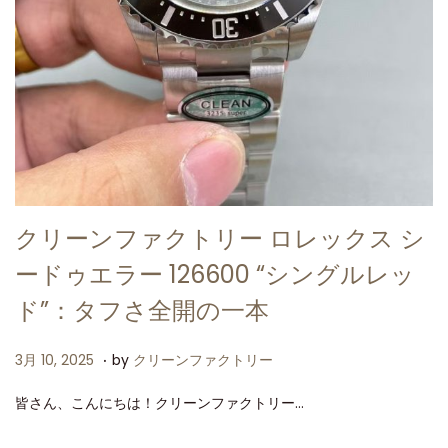
クリーンファクトリー ロレックス シ
ードゥエラー 126600 “シングルレッ
ド”：タフさ全開の一本
.
P
3
3月 10, 2025
by
クリーンファクトリー
o
月
皆さん、こんにちは！クリーンファクトリー…
s
1
t
0