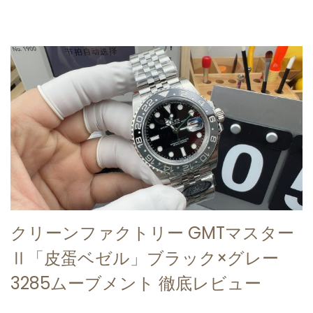
o
0
n
2
5
クリーンファクトリー GMTマスター
Ⅱ「皮蛋ベゼル」ブラック×グレー
3285ムーブメント 徹底レビュー