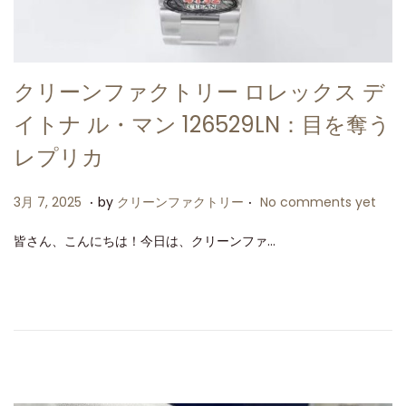
クリーンファクトリー ロレックス デ
イトナ ル・マン 126529LN：目を奪う
レプリカ
.
.
P
3
3月 7, 2025
by
クリーンファクトリー
No comments yet
o
月
皆さん、こんにちは！今日は、クリーンファ…
s
7
t
,
e
2
d
0
o
2
n
5