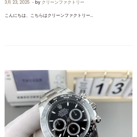
.
P
3
3月 23, 2025
by
クリーンファクトリー
o
月
こんにちは、こちらはクリーンファクトリー…
s
2
t
3
e
,
d
2
o
0
n
2
5