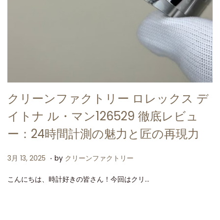
クリーンファクトリー ロレックス デ
イトナ ル・マン126529 徹底レビュ
ー：24時間計測の魅力と匠の再現力
.
P
3
3月 13, 2025
by
クリーンファクトリー
o
月
こんにちは、時計好きの皆さん！今回はクリ…
s
1
t
3
e
,