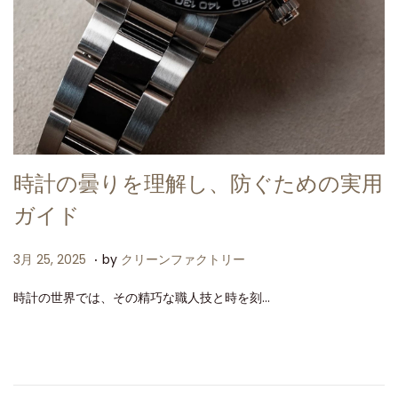
時計の曇りを理解し、防ぐための実用
ガイド
.
P
3
3月 25, 2025
by
クリーンファクトリー
o
月
時計の世界では、その精巧な職人技と時を刻…
s
2
t
5
e
,
d
2