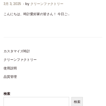
.
P
3
3月 3, 2025
by
クリーンファクトリー
o
月
こんにちは、時計愛好家の皆さん！ 今日ご…
s
3
t
,
e
2
d
0
o
2
n
5
カスタマイズ時計
クリーンファクトリー
使用説明
品質管理
検索
検索