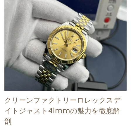
クリーンファクトリーロレックスデ
イトジャスト41mmの魅力を徹底解
剖