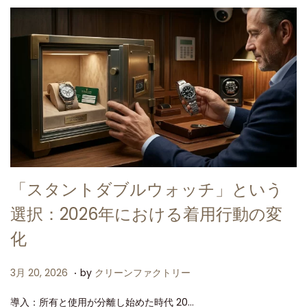
6
「スタントダブルウォッチ」という
選択：2026年における着用行動の変
化
.
P
3
3月 20, 2026
by
クリーンファクトリー
o
月
導入：所有と使用が分離し始めた時代 20…