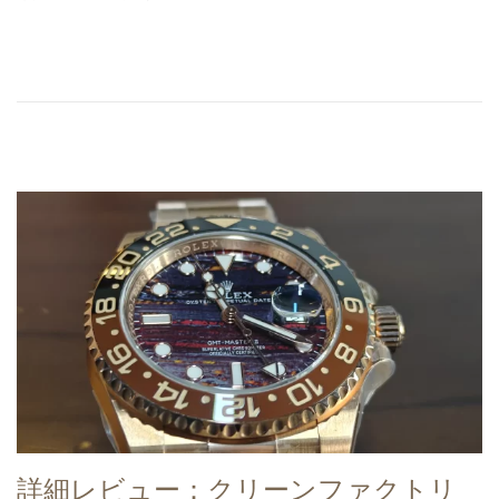
s
2
t
0
e
,
d
2
o
0
n
2
6
詳細レビュー：クリーンファクトリ