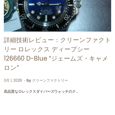
詳細技術レビュー：クリーンファクト
リー ロレックス ディープシー
126660 D-Blue “ジェームズ・キャメ
ロン”
.
P
3
3月 1, 2026
by
クリーンファクトリー
o
月
高品質なロレックスダイバーズウォッチのク…
s
1
t
,
e
2