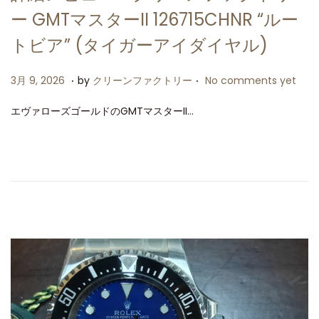
ー GMTマスターII 126715CHNR “ルー
トビア” (タイガーアイダイヤル)
.
.
P
3
3月 9, 2026
by
クリーンファクトリー
No comments yet
o
月
エヴァローズゴールドのGMTマスターII…
s
9
t
,
e
2
d
0
o
2
n
6