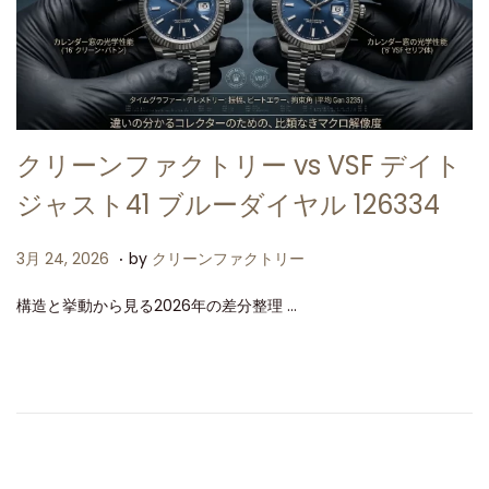
クリーンファクトリー vs VSF デイト
ジャスト41 ブルーダイヤル 126334
.
P
3
3月 24, 2026
by
クリーンファクトリー
o
月
構造と挙動から見る2026年の差分整理 …
s
2
t
4
e
,
d
2
o
0
n
2