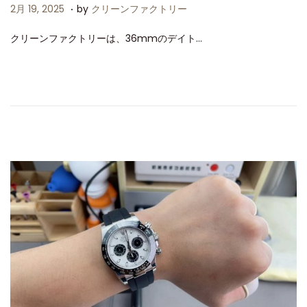
.
P
2
2月 19, 2025
by
クリーンファクトリー
o
月
クリーンファクトリーは、36mmのデイト…
s
1
t
9
e
,
d
2
o
0
n
2
5