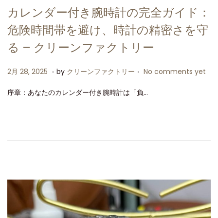
カレンダー付き腕時計の完全ガイド：
危険時間帯を避け、時計の精密さを守
る – クリーンファクトリー
.
.
P
2
2月 28, 2025
by
クリーンファクトリー
No comments yet
o
月
序章：あなたのカレンダー付き腕時計は「負…
s
2
t
8
e
,
d
2
o
0
n
2
5