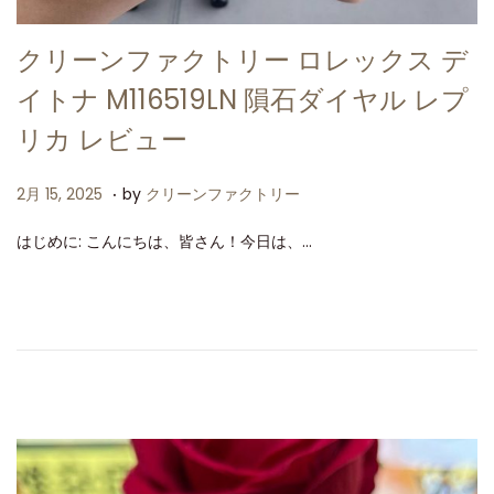
クリーンファクトリー ロレックス デ
イトナ M116519LN 隕石ダイヤル レプ
リカ レビュー
.
P
2
2月 15, 2025
by
クリーンファクトリー
o
月
はじめに: こんにちは、皆さん！今日は、…
s
1
t
5
e
,
d
2
o
0
n
2
5