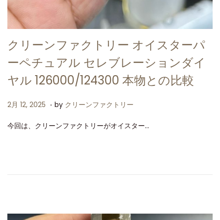
クリーンファクトリー オイスターパ
ーペチュアル セレブレーションダイ
ヤル 126000/124300 本物との比較
.
P
2
2月 12, 2025
by
クリーンファクトリー
o
月
今回は、クリーンファクトリーがオイスター…
s
1
t
2
e
,
d
2
o
0
n
2
5