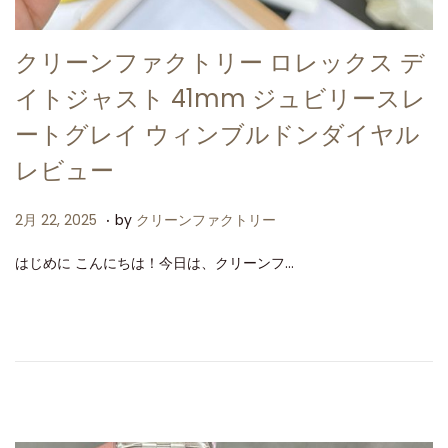
クリーンファクトリー ロレックス デ
イトジャスト 41mm ジュビリースレ
ートグレイ ウィンブルドンダイヤル
レビュー
.
P
2
2月 22, 2025
by
クリーンファクトリー
o
月
はじめに こんにちは！今日は、クリーンフ…
s
2
t
2
e
,
d
2
o
0
n
2
5