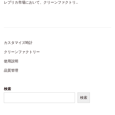
レプリカ市場において、クリーンファクトリ…
s
3
t
,
e
2
d
0
o
2
n
5
カスタマイズ時計
クリーンファクトリー
使用説明
品質管理
検索
検索