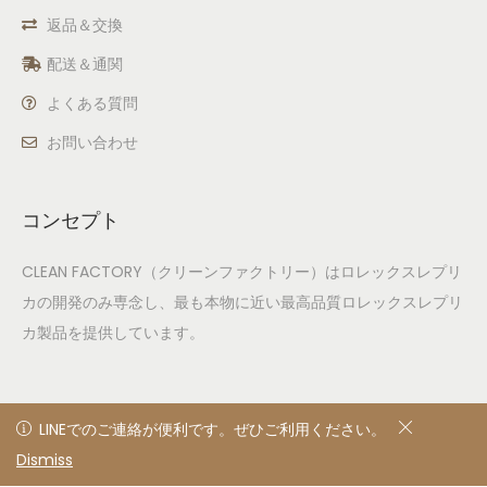
返品＆交換
配送＆通関
よくある質問
お問い合わせ
コンセプト
CLEAN FACTORY（クリーンファクトリー）はロレックスレプリ
カの開発のみ専念し、最も本物に近い最高品質ロレックスレプリ
カ製品を提供しています。
LINEでのご連絡が便利です。ぜひご利用ください。
LINEでのご連絡が便利です。ぜひご利用ください。
Dismiss
非表示
© 2020
Privacy Policy
All rights reserved. Designed &