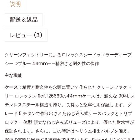
説明
配送＆返品
レビュー (3)
クリーンファクトリーによるロレックスシードゥエラーディープ
シー Dブルー 44mm——精密さと耐久性の傑作
主な機能
ケース：
精度と耐久性を念頭に置いて作られたクリーンファクト
リー ロレックス Ref. 126660の44mmケースは、頑丈な 904L ス
テンレススチール構造を誇り、長持ちと堅牢性を保証します。​グ
レード 5 チタンで作り出されたねじ込み式ケースバックとトリプ
ロック 一体型 頑丈なねじ込み式リューズにより、優れた耐水性が
保証されます。さらに、この時計はヘリウム排出バルブを備え、
深海の冒険に同行する準備ができています。Rehaut リングにある