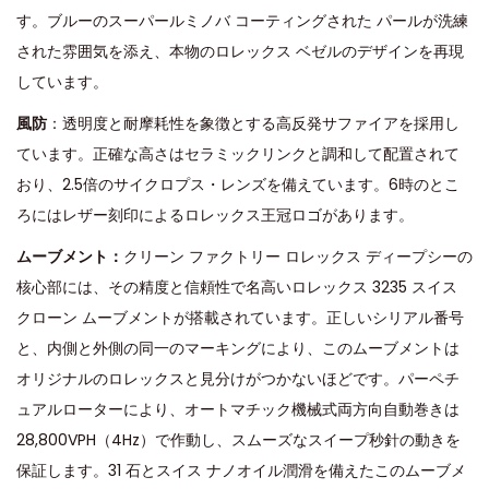
す。ブルーのスーパールミノバ コーティングされた パールが洗練
された雰囲気を添え、本物のロレックス ベゼルのデザインを再現
しています。
風防
：透明度と耐摩耗性を象徴とする高反発サファイアを採用し
ています。正確な高さはセラミックリンクと調和して配置されて
おり、2.5倍のサイクロプス・レンズを備えています。6時のとこ
ろにはレザー刻印によるロレックス王冠ロゴがあります。
ムーブメント：
クリーン ファクトリー ロレックス ディープシーの
核心部には、その精度と信頼性で名高いロレックス 3235 スイス
クローン ムーブメントが搭載されています。正しいシリアル番号
と、内側と外側の同一のマーキングにより、このムーブメントは
オリジナルのロレックスと見分けがつかないほどです。パーペチ
ュアルローターにより、オートマチック機械式両方向自動巻きは
28,800VPH（4Hz）で作動し、スムーズなスイープ秒針の動きを
保証します。31 石とスイス ナノオイル潤滑を備えたこのムーブメ