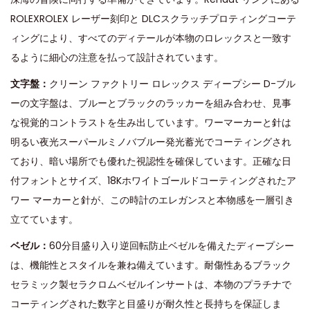
ROLEXROLEX レーザー刻印と DLCスクラッチプロティングコーテ
ィングにより、すべてのディテールが本物のロレックスと一致す
るように細心の注意を払って設計されています。
文字盤：
クリーン ファクトリー ロレックス ディープシー D-ブル
ーの文字盤は、ブルーとブラックのラッカーを組み合わせ、見事
な視覚的コントラストを生み出しています。ワーマーカーと針は
明るい夜光スーパールミノバブルー発光蓄光でコーティングされ
ており、暗い場所でも優れた視認性を確保しています。正確な日
付フォントとサイズ、18Kホワイトゴールドコーティングされたア
ワー マーカーと針が、この時計のエレガンスと本物感を一層引き
立てています。
ベゼル：
60分目盛り入り逆回転防止ベゼルを備えたディープシー
は、機能性とスタイルを兼ね備えています。耐傷性あるブラック
セラミック製セラクロムベゼルインサートは、本物のプラチナで
コーティングされた数字と目盛りが耐久性と長持ちを保証しま