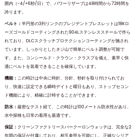
囲内（-4/+6秒/日）で、パワーリザーブは48時間から72時間を
誇ります。
ベルト：
半円形の3列リンクのプレジデントブレスレットは18Kロ
ーズゴールドコーティングされた904Lステンレススチールで作ら
れており、DLCスクラッチプロテクションコーティングが施され
ています。しっかりとしたネジ山で簡単にベルト調整が可能で
す。また、コンシールド・クラウン・クラスプを備え、素早く快
適にベルトを装​​着できることを確保しています。
機能：
この時計は中央に時針、分針、秒針を取り付けられてお
り、快速に設定できる瞬時デイトと曜日もあり、ストップセコン
ド機能により、精確に計時することができます。
防水：
厳密なテスト経て、この時計は100メートル防水性があり、
水中探検も日常の着用も最適です。
保証：
クリーンファクトリースパークーロンウォッチは、完全な2
年間の保証が付属しており、相互参照を可能にし、正確なシリア