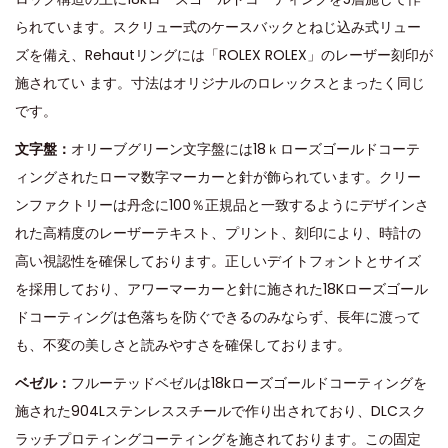
られています。スクリュー式のケースバックとねじ込み式リュー
ズを備え、Rehautリングには「ROLEX ROLEX」のレーザー刻印が
施されてい ます。寸法はオリジナルのロレックスとまったく同じ
です。
文字盤：
オリーブグリーン文字盤には18ｋローズゴールドコーテ
ィングされたローマ数字マーカーと針が飾られています。クリー
ンファクトリーは丹念に100％正規品と一致するようにデザインさ
れた高精度のレーザーテキスト、プリント、刻印により、時計の
高い視認性を確保しております。正しいデイトフォントとサイズ
を採用しており、アワーマーカーと針に施された18Kローズゴール
ドコーティングは色落ちを防ぐできるのみならず、長年に渡って
も、不変の美しさと読みやすさを確保しております。
ベゼル：
フルーテッドベゼルは18kローズゴールドコーティングを
施された904Lステンレススチールで作り出されており、DLCスク
ラッチプロティングコーティングを施されております。この固定