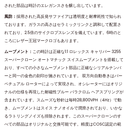
された部品は時計のエレガンスさを醸し出しています。
風防：
採用された高反発サファイアは透明度と耐摩耗性で知られ
ております。ガラスの高さはセラミックリンクと調和して配置さ
れており、2.5倍のサイクロプスレンズを備えています。6時のと
ころにレザー王冠マークロゴもあります。
ムーブメント：
この時計は正確な1:1 ロレックス キャリバー 3255
スーパークローン オートマチック スイスムーブメントを搭載して
おり、すべての小さなムーブメント部品に正確なシリアルナンバ
ーと同一の金色の刻印が施されています。 双方向自動巻きはパー
ペチュアル ローターによって実現され、オシレーターにはオリジ
ナルの仕様を再現した耐磁性ブルー パラクロム ヘアスプリングが
含まれています。スムーズな秒針は毎時28,800VPH（4Hz）で動
き、ムーブメントはスイス ナノオイルで潤滑されており、いかな
るラトリングノイズも排除されます。このスーパークローンのす
べての部品はオリジナルと交換可能です。精度はCOSC認定の範