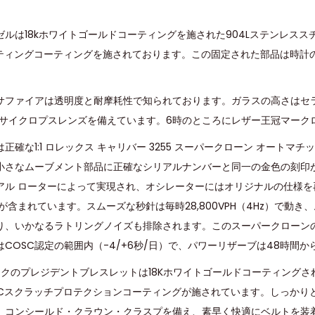
ゼルは18kホワイトゴールドコーティングを施された904Lステンレス
ロティングコーティングを施されております。この固定された部品は時計
サファイアは透明度と耐摩耗性で知られております。ガラスの高さはセ
倍のサイクロプスレンズを備えています。6時のところにレザー王冠マーク
正確な1:1 ロレックス キャリバー 3255 スーパークローン オートマ
小さなムーブメント部品に正確なシリアルナンバーと同一の金色の刻印が
アル ローターによって実現され、オシレーターにはオリジナルの仕様を
が含まれています。スムーズな秒針は毎時28,800VPH（4Hz）で動き
り、いかなるラトリングノイズも排除されます。このスーパークローン
COSC認定の範囲内（-4/+6秒/日）で、パワーリザーブは48時間か
クのプレジデントブレスレットは18Kホワイトゴールドコーティングされ
LCスクラッチプロテクションコーティングが施されています。しっかり
、コンシールド・クラウン・クラスプを備え、素早く快適にベルトを装​​