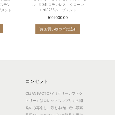
Lステン
ル 904Lステンレス クローン
ーブメント
Cal.3255ムーブメント
¥
101,000.00
お買い物カゴに追加
コンセプト
CLEAN FACTORY（クリーンファク
トリー）はロレックスレプリカの開
発のみ専念し、最も本物に近い最高
品質ロレックスレプリカ製品を提供