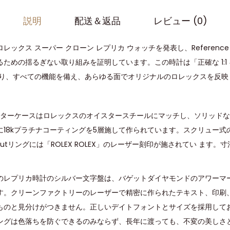
説明
配送＆返品
レビュー (0)
クス スーパー クローン レプリカ ウォッチを発表し、Reference N
ための揺るぎない取り組みを証明しています。この時計は「正確な 1:1 
誇り、すべての機能を備え、あらゆる面でオリジナルのロレックスを反映
スターケースはロレックスのオイスタースチールにマッチし、ソリッドな9
に18kプラチナコーティングを5層施して作られています。スクリュー式
utリングには「ROLEX ROLEX」のレーザー刻印が施されてい ます
。
のレプリカ時計のシルバー文字盤は、バゲットダイヤモンドのアワーマ
す。クリーンファクトリーのレーザーで精密に作られたテキスト、印刷
ものと見分けがつきません。正しいデイトフォントとサイズを採用してお
ングは色落ちを防ぐできるのみならず、長年に渡っても、不変の美しさ