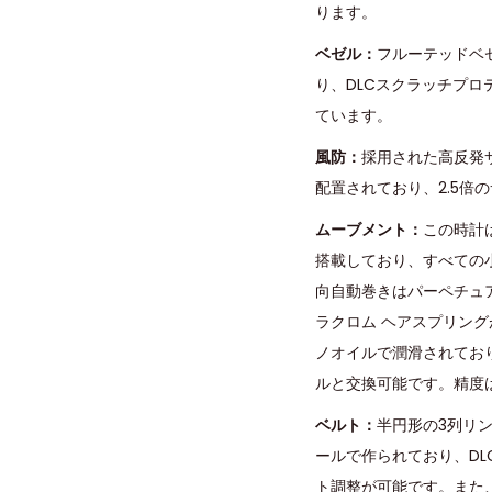
ります。
ベゼル：
フルーテッドベ
り、DLCスクラッチプ
ています。
風防：
採用された高反発
配置されており、2.5
ムーブメント：
この時計は
搭載しており、すべての
向自動巻きはパーペチュ
ラクロム ヘアスプリング
ノオイルで潤滑されてお
ルと交換可能です。精度は
ベルト：
半円形の3列リン
ールで作られており、D
ト調整が可能です。また