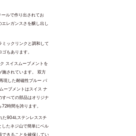
スチールで作り出されてお
のエレガンスさを醸し出し
ラミックリンクと調和して
ロゴもあります。
チック スイスムーブメントを
施されています。 双方
再現した耐磁性ブルー パ
、ムーブメントはスイス ナ
のすべての部品はオリジナ
ら72時間を誇ります。
た904Lステンレススチ
としたネジ山で簡単にベル
着できることを確保してい