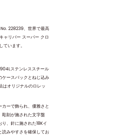
o. 228239、世界で最高
キャリバー スーパー クロ
しています。
04Lステンレススチール
のケースバックとねじ込み
。寸法はオリジナルのロレッ
ーカーで飾られ、優雅さと
、彫刻が施された文字盤
り、針に施された18Kイ
と読みやすさを確保してお