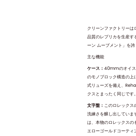
クリーンファクトリーはロレッ
品質のレプリカを生産する
ーン ムーブメント」を
主な機能
ケース：
40mmのオイ
のモノブロック構造の上
式リューズを備え、Reha
クスとまったく同じです
文字盤：
このロレックス
洗練さを醸し出していま
は、本物のロレックスの
エローゴールドコーティ