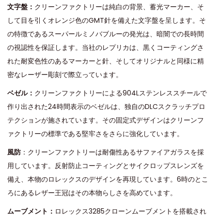
文字盤：
クリーンファクトリーは純白の背景、蓄光マーカー、そ
して目を引くオレンジ色のGMT針を備えた文字盤を呈します。そ
の特徴であるスーパールミノバブルーの発光は、暗闇での長時間
の視認性を保証します。当社のレプリカは、黒くコーティングさ
れた耐変色性のあるマーカーと針、そしてオリジナルと同様に精
密なレーザー彫刻で際立っています。
ベゼル：
クリーンファクトリーによる904Lステンレススチールで
作り出された24時間表示のベゼルは、独自のDLCスクラッチプロ
テクションが施されています。その固定式デザインはクリーンフ
ァクトリーの標準である堅牢さをさらに強化しています。
風防
：クリーンファクトリーは耐傷性あるサファイアガラスを採
用しています。反射防止コーティングとサイクロップスレンズを
備え、本物のロレックスのデザインを再現しています。6時のとこ
ろにあるレザー王冠はその本物らしさを高めています。
ムーブメント：
ロレックス3285クローンムーブメントを搭載され