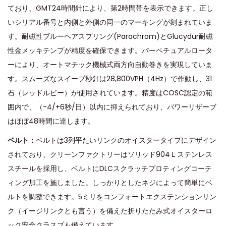
ており、GMT24時間針により、第2時間帯を表示できます。正し
いシリアル番号と内側と外側の同一のマーキングが刻まれていま
す。耐磁性ブルーヘアスプリング(Parachrom)とGlucydur耐磁
性金メッキテンプが精度を確保できます。パーペチュアルロータ
ーにより、オートマチック機械式両方向自動巻きを実現していま
す。スムーズなスイープ秒針は28,800VPH（4Hz）で作動し、31
石（レッドルビー）が使用されています。精度はCOSC認定の範
囲内で、（-4/+6秒/日）以内に抑えられており、パワーリザーブ
はほぼ48時間に達します。
ベルト：
ベルトは3列平たいリンクのオイスタータイプにデザイン
されており、クリーンファクトリーはソリッド904Ｌステンレス
スチールを採用し、ベルトにDLCスクラッチプロティングコーテ
ィング加工を施しました。しっかりとしたネジによって簡単にベ
ルトを調整できます。5ミリをコンフォートエクステンションリン
ク（イージリンクとも言う）を備えた折りたたみ式オイスターロ
ック安全クラスプも備えています。