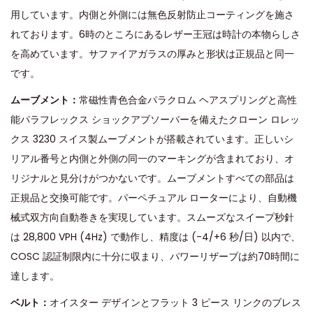
用しています。内側と外側には無色反射防止コーティングを施さ
れております。6時のところにあるレザー王冠は時計の本物らしさ
を高めています。サファイアガラスの厚みと形状は正規品と同一
です。
ムーブメント：
常磁性青色合金パラクロム ヘアスプリングと高性
能パラフレックス ショックアブソーバーを備えたクローン ロレッ
クス 3230 スイス製ムーブメントが搭載されています。正しいシ
リアル番号と内側と外側の同一のマーキングが含まれており、オ
リジナルと見分けがつかないです。ムーブメントすべての部品は
正規品と交換可能です。パーペチュアル ローターにより、自動機
械式双方向自動巻きを実現しています。スムーズなスイープ秒針
は 28,800 VPH (4Hz) で動作し、精度は (-4/+6 秒/日) 以内で、
COSC 認証制限内に十分に収まり、パワーリザーブは約70時間に
達します。
ベルト：
オイスター デザインとフラット 3 ピース リンクのブレス