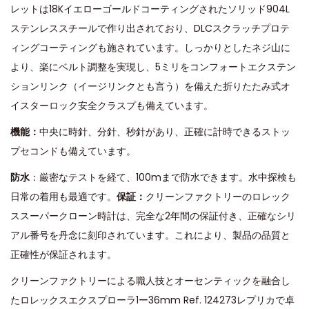
レットは18Kイエローゴールドコーティングされたソリッド904L
ステンレススチールで作り出されており、DLCスクラッチプロテ
ィングコーティングも施されています。しっかりとしたネジ山に
より、楽にベルト調整を実現し、5ミリをコンフォートエクステン
ションリンク（イージリンクとも言う）を備えた折りたたみ式オ
イスターロック安全クラスプも備えています。
機能：
中央に時針、分針、秒針があり、正確に計時できるストッ
プセコンドも備えています。
防水
：厳密なテストを経て、100mまで防水できます。水中探検も
日常の着用も最適です。
保証：
クリーンファクトリーのロレック
ススーパークローン時計は、完全な2年間の保証付き、正確なシリ
アル番号を丹念に刻印されています。これにより、製品の品質と
正確性が保証されます。
クリーンファクトリーによる職人技とオーセンティックを融合し
たロレックスエクスプローラ1ー36mm Ref. 124273レプリカで卓