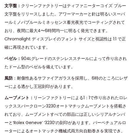
文字盤：
クリーンファクトリーはティファニーターコイズ ブルー
文字盤をリリースしました。アワーマーカーと針は明るいスーパ
ールミノバブルールミネッセンス蓄光夜光でコーティングされて
おり、夜間に最大4〜6時間均一に明るく発光できます。
Chromalight ディスプレイのフォント サイズと視認性は 1:1 で正
確に再現されています。
ベゼル：
904Lグレードのステンレススチールによって作り出され
たドーム型のベゼルを備えています。
風防
：耐傷性あるサファイアガラスを採用し、6時のところにレザ
ーによる透かし王冠刻印があります。
ムーブメント：
リーンファクトリーによる1：1で作り出されたロレ
ックススパークローン3230オートマチックムーブメントを搭載さ
れており、ムーブメントすべての部品には正しいシリアルナンバ
ーと‘Rolex Geneve’ ‘3230’の刻印があります。パーペチュアルロ
ーターによるオートマッチク機械式両方向自動巻きを実現でき、