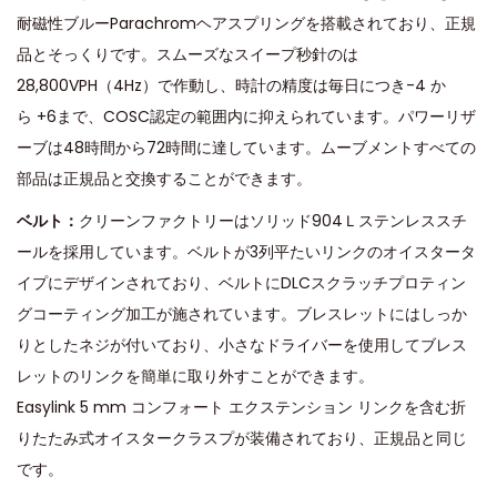
耐磁性ブルーParachromヘアスプリングを搭載されており、正規
品とそっくりです。スムーズなスイープ秒針のは
28,800VPH（4Hz）で作動し、時計の精度は毎日につき-4 か
ら +6まで、COSC認定の範囲内に抑えられています。パワーリザ
ーブは48時間から72時間に達しています。ムーブメントすべての
部品は正規品と交換することができます。
ベルト：
クリーンファクトリーはソリッド904Ｌステンレススチ
ールを採用しています。ベルトが3列平たいリンクのオイスタータ
イプにデザインされており、ベルトにDLCスクラッチプロティン
グコーティング加工が施されています。ブレスレットにはしっか
りとしたネジが付いており、小さなドライバーを使用してブレス
レットのリンクを簡単に取り外すことができます。
Easylink 5 mm コンフォート エクステンション リンクを含む折
りたたみ式オイスタークラスプが装備されており、正規品と同じ
です。