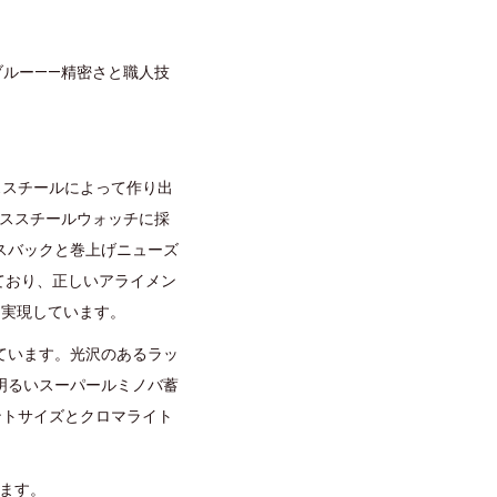
ドブルー——精密さと職人技
ススチールによって作り出
レススチールウォッチに採
スバックと巻上げニューズ
れており、正しいアライメン
を実現しています。
ています。光沢のあるラッ
明るいスーパールミノバ蓄
ントサイズとクロマライト
います。