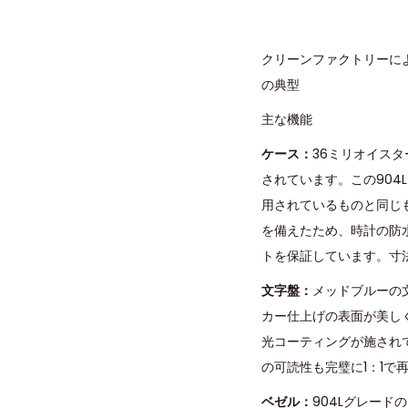
クリーンファクトリーによ
の典型
主な機能
ケース：
36ミリオイス
されています。この90
用されているものと同じ
を備えたため、時計の防水
トを保証しています。寸
文字盤：
メッドブルーの
カー仕上げの表面が美し
光コーティングが施され
の可読性も完璧に1：1で
ベゼル：
904Lグレー