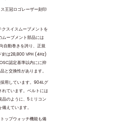
クス王冠ロゴレーザー刻印
ッチクスイスムーブメントを
のムーブメント部品には
両方向自動巻きを誇り、正規
800 VPH (4Hz)
OSC認定基準以内にに抑
規品と交換性があります。
用しています。904Lグ
されています。ベルトには
規品のように、5ミリコン
を備えています。
ストップウォッチ機能も備