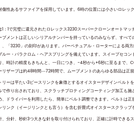
耐傷性あるサファイアを採用しています。6時の位置には小さいロレッ
は1：1で完璧に還元されたロレックス3230スーパークローンオートマ
ーブメントは正しいシリアルナンバーを持っているのみならず、すべて
NEVA」、「3230」の刻印があります。パーペチュアル・ローターによる
ー・パラクロム・ヘアスプリングを備えています。スイープセコンド針は28,
、時計の精度もきちんと、一日につき、-4秒から+6秒に至るまで、C
ーリザーブは約48時間―72時間で、ムーブメントのあらゆる部品は正
トリーは平たい3ピースリンクを象徴とするオイスターデザインベルトを採
ルで作り出されており、スクラッチプロティングコーティング加工も施
め、ドライバーを利用したら、簡単にベルト調整できます。ベルトは正
ンリンク（イージリンクとも言う）を含む折畳式オイスタースクラップ
針、分針、秒針3つ大きな針を取り付けられており、正確に計時できる