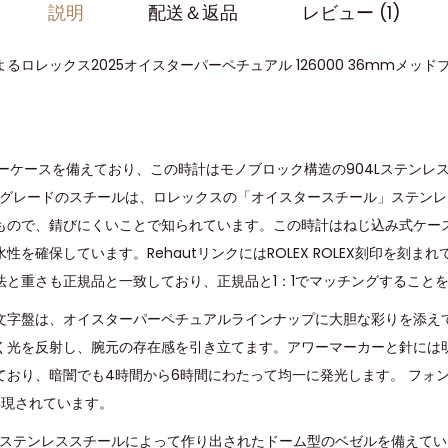
説明
配送＆返品
レビュー (1)
るロレックス2025オイスターパーペチュアル 126000 36mmメッ
ターケースを備えており、この時計はモノブロック構造の904Lステンレ
4Lグレードのスチールは、ロレックスの「オイスタースチール」ステン
もので、錆びにくいことで知られています。この時計はねじ込み式ケー
性を確保しています。RehautリンクにはROLEX ROLEX刻印を刻ま
法と重さも正規品と一致しており、正規品と1：1でマッチングすること
文字盤は、オイスターパーペチュアルラインナップに大胆な彩りを添え
く光を反射し、腕元の存在感を引き立てます。アワーマーカーと針には
ており、暗闇でも4時間から6時間にわたって均一に発光します。 フォ
再現されています。
ドのステンレススチールによって作り出されたドーム型のベゼルを備えて