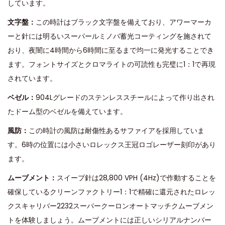
しています。
文字盤：
この時計はブラック文字盤を備えており、アワーマーカ
ーと針には明るいスーパールミノバ蓄光コーティングを施されて
おり、夜闇に4時間から6時間に至るまで均一に発光することでき
ます。フォントサイズとクロマライトの可読性も完璧に1：1で再現
されています。
ベゼル：
904Lグレードのステンレススチールによって作り出され
たドーム型のベゼルを備えています。
風防：
この時計の風防は耐傷性あるサファイアを採用していま
す。6時の位置には小さいロレックス王冠ロゴレーザー刻印があり
ます。
ムーブメント：
スイープ針は28,800 VPH (4Hz)で作動することを
確保しているクリーンファクトリー1：1で精確に還元されたロレッ
クスキャリバー2232スーパークーロンオートマッチクムーブメン
トを体験しましょう。ムーブメントには正しいシリアルナンバー