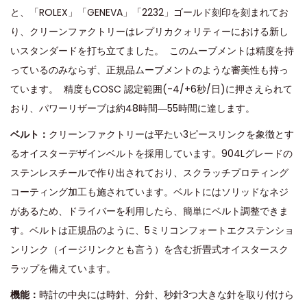
と、「ROLEX」「GENEVA」「2232」ゴールド刻印を刻まれてお
り、クリーンファクトリーはレプリカクォリティーにおける新し
いスタンダードを打ち立てました。 このムーブメントは精度を持
っているのみならず、正規品ムーブメントのような審美性も持っ
ています。 精度もCOSC 認定範囲(-4/+6秒/日)に押さえられて
おり、パワーリザーブは約48時間―55時間に達します。
ベルト：
クリーンファクトリーは平たい3ピースリンクを象徴とす
るオイスターデザインベルトを採用しています。904Lグレードの
ステンレスチールで作り出されており、スクラッチプロティング
コーティング加工も施されています。ベルトにはソリッドなネジ
があるため、ドライバーを利用したら、簡単にベルト調整できま
す。ベルトは正規品のように、5ミリコンフォートエクステンショ
ンリンク（イージリンクとも言う）を含む折畳式オイスタースク
ラップを備えています。
機能：
時計の中央には時針、分針、秒針3つ大きな針を取り付けら