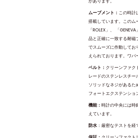
があります。
ムーブメント：
この時計
搭載しています。このム
「ROLEX」、 「GE
品と正確に一致する耐磁ブル
でスムーズに作動しており
えられております。ワパ
ベルト：
クリーンファク
レードのステンレスチー
ソリッドなネジがあるた
フォートエクステンショ
機能：
時計の中央には時
えています。
防水
：厳密なテストを経
保証：
クリーンファクト