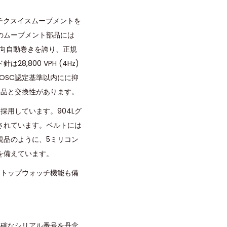
ッチクスイスムーブメントを
のムーブメント部品には
両方向自動巻きを誇り、正規
800 VPH (4Hz)
OSC認定基準以内にに抑
規品と交換性があります。
用しています。904Lグ
されています。ベルトには
規品のように、5ミリコン
を備えています。
ストップウォッチ機能も備
正確なシリアル番号を丹念