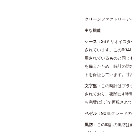
クリーンファクトリーデイ
主な機能
ケース：
36ミリオイス
されています。この90
用されているものと同じ
を備えたため、時計の防水
トを保証しています。寸
文字盤：
この時計はブラ
されており、夜闇に4時
も完璧に1：1で再現され
ベゼル：
904Lグレー
風防
：この時計の風防は