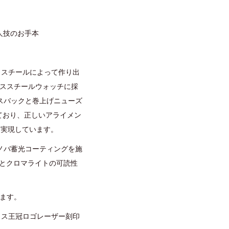
人技のお手本
ススチールによって作り出
レススチールウォッチに採
スバックと巻上げニューズ
れており、正しいアライメン
を実現しています。
ノバ蓄光コーティングを施
とクロマライトの可読性
います。
クス王冠ロゴレーザー刻印