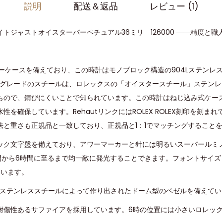
説明
配送＆返品
レビュー (1)
トジャストオイスターパーペチュアル36ミリ 126000 ――精度と職
ターケースを備えており、この時計はモノブロック構造の904Lステンレ
4Lグレードのスチールは、ロレックスの「オイスタースチール」ステン
もので、錆びにくいことで知られています。この時計はねじ込み式ケー
性を確保しています。RehautリンクにはROLEX ROLEX刻印を刻ま
法と重さも正規品と一致しており、正規品と1：1でマッチングすること
ック文字盤を備えており、アワーマーカーと針には明るいスーパールミ
間から6時間に至るまで均一敵に発光することできます。フォントサイズ
ています。
ドのステンレススチールによって作り出されたドーム型のベゼルを備えて
耐傷性あるサファイアを採用しています。6時の位置には小さいロレッ