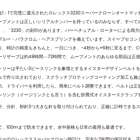
は1：1で完璧に還元されたロレックス3230スーパークローンオートマ
ーブメントは正しいシリアルナンバーを持っているのみならず、すべて
NEVA」、「3230」の刻印があります。パーペチュアル・ローターによる
ー・パラクロム・ヘアスプリングを備えています。スイープセコンド針は28,
、時計の精度もきちんと、一日につき、-4秒から+6秒に至るまで、C
ーリザーブは約48時間―72時間で、ムーブメントのあらゆる部品は正
トリーは平たい3ピースリンクを象徴とするオイスターデザインベルトを採
ルで作り出されており、スクラッチプロティングコーティング加工も施
め、ドライバーを利用したら、簡単にベルト調整できます。ベルトは正
ンリンク（イージリンクとも言う）を含む折畳式オイスタースクラップ
針、分針、秒針3つ大きな針を取り付けられており、正確に計時できる
て、100mまで防水できます。水中探検も日常の着用も最適です。
リーのロレックススーパークローン時計は、完全な2年間の保証付き、