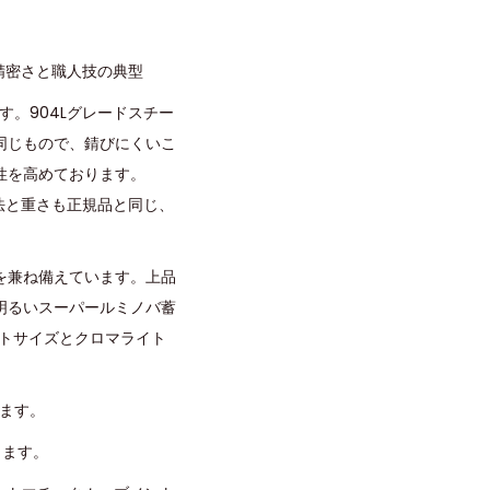
精密さと職人技の典型
す。904Lグレードスチー
同じもので、錆びにくいこ
性を高めております。
寸法と重さも正規品と同じ、
を兼ね備えています。上品
明るいスーパールミノバ蓄
トサイズとクロマライト
います。
ります。