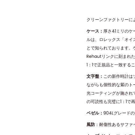
クリーンファクトリーに
ケース：
厚さ41ミリのケ
ルは、ロレックス「オイ
とで知られております。
Rehautリンクに刻ま
1：1で正規品と一致する
文字盤：
この新作時計は
ながらも個性的な紫のト
光コーティングが施され
の可読性も完璧に1：1で
ベゼル：
904Lグレー
風防
：耐傷性あるサファ