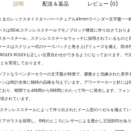
説明
配送＆返品
レビュー (0)
よるロレックスオイスターパーペチュアル41mmラベンダー文字盤——
ースは904Lステンレススチールでモノブロック構造に作り出さておりま
スタースチール」ステンレススチールウォッチに採用されているものと
ケースはスクリュー式のケースバックと巻き上げリューズを備え、防水
れたROLEX ROLEXも正しい位置合わせができるようになっております。
ことを実現しております。
ソフトなラベンダーカラーの文字盤が特徴で、優雅さと洗練された美学
ーンは時計全体に独特の品格を与えています。アワーマーカーと針には
ており、暗闇でも4時間から6時間にわたって均一に発光します。フォン
再現されています。
ドのステンレススチールによって作り出されたドーム型のベゼルを備えて
イアガラスを採用し、6時のところにレザーによる透かし王冠刻印があ