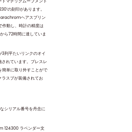
オートマチックムーブメント
230’の刻印があります。
achromヘアスプリン
）で作動し、時計の精度は
間から72時間に達していま
が3列平たいリンクのオイ
施されています。ブレスレ
を簡単に取り外すことがで
ークラスプが装備されてお
確なシリアル番号を丹念に
124300 ラベンダー文