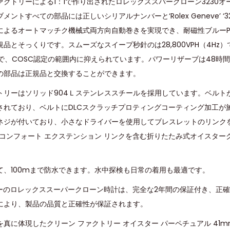
ァクトリーによる1：1で作り出されたロレックススパークローン3230
ントすべての部品には正しいシリアルナンバーと‘Rolex Geneve’ ‘3
よるオートマッチク機械式両方向自動巻きを実現でき、耐磁性ブルーPar
品とそっくりです。スムーズなスイープ秒針のは28,800VPH（4Hz
6まで、COSC認定の範囲内に抑えられています。パワーリザーブは48時
の部品は正規品と交換することができます。
トリーはソリッド904Ｌステンレススチールを採用しています。ベルト
されており、ベルトにDLCスクラッチプロティングコーティング加工が
ネジが付いており、小さなドライバーを使用してブレスレットのリンク
5 mm コンフォート エクステンション リンクを含む折りたたみ式オイスタ
て、100mまで防水できます。水中探検も日常の着用も最適です。
トリーのロレックススーパークローン時計は、完全な2年間の保証付き、正
により、製品の品質と正確性が保証されます。
に体現したクリーン ファクトリー オイスター パーペチュアル 41mm 