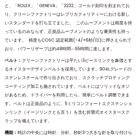
と、「ROLEX」「GENEVA」「2232」ゴールド刻印を刻まれてお
り、クリーンファクトリーはレプリカクォリティーにおける新し
いスタンダードを打ち立てました。 このムーブメントは精度を持
っているのみならず、正規品ムーブメントのような審美性も持っ
ています。 精度もCOSC 認定範囲(-4/+6秒/日)に押さえられて
おり、パワーリザーブは約48時間―55時間に達します。
ベルト：
クリーンファクトリーは平たい3ピースリンクを象徴とす
るオイスターデザインベルトを採用しています。904Lグレードの
ステンレスチールで作り出されており、スクラッチプロティング
コーティング加工も施されています。ベルトにはソリッドなネジ
があるため、ドライバーを利用したら、簡単にベルト調整できま
す。ベルトは正規品のように、5ミリコンフォートエクステンショ
ンリンク（イージリンクとも言う）を含む折畳式オイスタースク
ラップを備えています。
機能：
時計の中央には時針、分針、秒針3つ大きな針を取り付けら