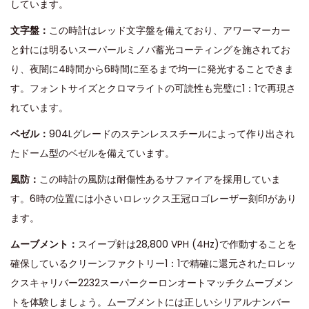
しています。
文字盤：
この時計はレッド文字盤を備えており、アワーマーカー
と針には明るいスーパールミノバ蓄光コーティングを施されてお
り、夜闇に4時間から6時間に至るまで均一に発光することできま
す。フォントサイズとクロマライトの可読性も完璧に1：1で再現さ
れています。
ベゼル：
904Lグレードのステンレススチールによって作り出され
たドーム型のベゼルを備えています。
風防：
この時計の風防は耐傷性あるサファイアを採用していま
す。6時の位置には小さいロレックス王冠ロゴレーザー刻印があり
ます。
ムーブメント：
スイープ針は28,800 VPH (4Hz)で作動することを
確保しているクリーンファクトリー1：1で精確に還元されたロレッ
クスキャリバー2232スーパークーロンオートマッチクムーブメン
トを体験しましょう。ムーブメントには正しいシリアルナンバー