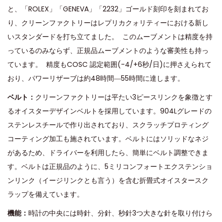
と、「ROLEX」「GENEVA」「2232」ゴールド刻印を刻まれてお
り、クリーンファクトリーはレプリカクォリティーにおける新し
いスタンダードを打ち立てました。 このムーブメントは精度を持
っているのみならず、正規品ムーブメントのような審美性も持っ
ています。 精度もCOSC 認定範囲(-4/+6秒/日)に押さえられて
おり、パワーリザーブは約48時間―55時間に達します。
ベルト：
クリーンファクトリーは平たい3ピースリンクを象徴とす
るオイスターデザインベルトを採用しています。904Lグレードの
ステンレスチールで作り出されており、スクラッチプロティング
コーティング加工も施されています。ベルトにはソリッドなネジ
があるため、ドライバーを利用したら、簡単にベルト調整できま
す。ベルトは正規品のように、5ミリコンフォートエクステンショ
ンリンク（イージリンクとも言う）を含む折畳式オイスタースク
ラップを備えています。
機能：
時計の中央には時針、分針、秒針3つ大きな針を取り付けら