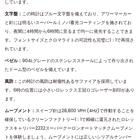
しています。
文字盤：
この時計はブルー文字盤を備えており、アワーマーカー
と針には明るいスーパールミノバ蓄光コーティングを施されてお
り、夜闇に4時間から6時間に至るまで均一に発光することできま
す。フォントサイズとクロマライトの可読性も完璧に1：1で再現さ
れています。
ベゼル：
904Lグレードのステンレススチールによって作り出され
たドーム型のベゼルを備えています。
風防：
この時計の風防は耐傷性あるサファイアを採用していま
す。6時の位置には小さいロレックス王冠ロゴレーザー刻印があり
ます。
ムーブメント：
スイープ針は28,800 VPH (4Hz)で作動することを
確保しているクリーンファクトリー1：1で精確に還元されたロレッ
クスキャリバー2232スーパークーロンオートマッチクムーブメン
トを体験しましょう。ムーブメントには正しいシリアルナンバー