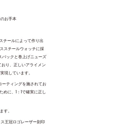
技のお手本
ススチールによって作り出
レススチールウォッチに採
スバックと巻上げニューズ
れており、正しいアライメン
を実現しています。
コーティングを施されてお
めに、1：1で確実に正し
います。
クス王冠ロゴレーザー刻印