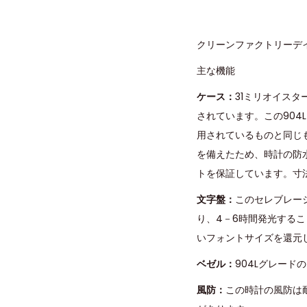
クリーンファクトリーデイ
主な機能
ケース：
31ミリオイス
されています。この90
用されているものと同じ
を備えたため、時計の防水
トを保証しています。寸
文字盤：
このセレブレー
り、4－6時間発光する
いフォントサイズを還元
ベゼル：
904Lグレー
風防：
この時計の風防は