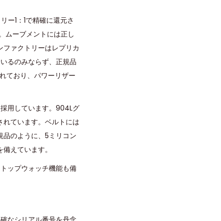
トリー1：1で精確に還元さ
う。ムーブメントには正し
ーンファクトリーはレプリカ
ているのみならず、正規品
えられており、パワーリザー
用しています。904Lグ
されています。ベルトには
規品のように、5ミリコン
を備えています。
ストップウォッチ機能も備
正確なシリアル番号を丹念