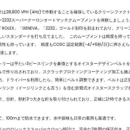
は28,800 VPH (4Hz)で作動することを確保しているクリーンファク
ー2232スーパークーロンオートマッチクムーブメントを体験しましょ
ROLEX」「GENEVA」「2232」ゴールド刻印を刻まれており、クリ
しいスタンダードを打ち立てました。 このムーブメントは精度を持っ
性も持っています。 精度もCOSC 認定範囲(-4/+6秒/日)に押さ
に達します。
トリーは平たい3ピースリンクを象徴とするオイスターデザインベルトを採
ルで作り出されており、スクラッチプロティングコーティング加工も施
め、ドライバーを利用したら、簡単にベルト調整できます。ベルトは正
ンリンク（イージリンクとも言う）を含む折畳式オイスタースクラップ
針、分針、秒針3つ大きな針を取り付けられており、正確に計時できる
て、100mまで防水できます。水中探検も日常の着用も最適です。
リーのロレックススーパークローン時計は、完全な2年間の保証付き、