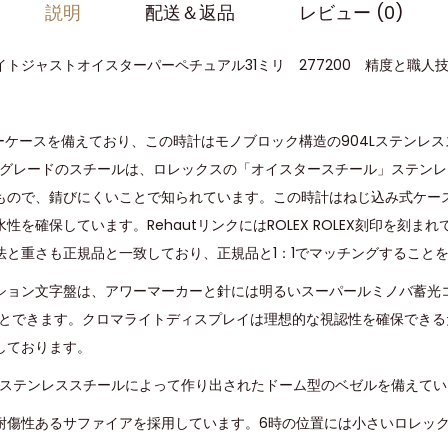
説明
配送＆返品
レビュー (0)
トジャストオイスターパーペチュアル31ミリ 277200 精度と職人
ターケースを備えており、この時計はモノブロック構造の904Lステンレ
4Lグレードのスチールは、ロレックスの「オイスタースチール」ステン
もので、錆びにくいことで知られています。この時計はねじ込み式ケー
性を確保しています。RehautリンクにはROLEX ROLEX刻印を刻ま
法と重さも正規品と一致しており、正規品と1：1でマッチングすること
ション文字盤は、アワーマーカーと針には明るいスーパールミノバ蓄光
ことできます。クロマライトディスプレイは理想的な視認性を確保できるた
しております。
ドのステンレススチールによって作り出されたドーム型のベゼルを備えて
耐傷性あるサファイアを採用しています。6時の位置には小さいロレッ