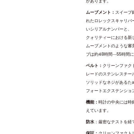
があります。
ムーブメント：
スイープ針
れたロレックスキャリバ
いシリアルナンバーと、「
クォリティーにおける新
ムーブメントのような審美
ブは約48時間―55時間
ベルト：
クリーンファク
レードのステンレスチー
ソリッドなネジがあるた
フォートエクステンショ
機能：
時計の中央には時
えています。
防水
：厳密なテストを経
保証：
クリーンファクト