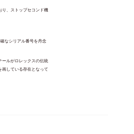
おり、ストップセコンド機
正確なシリアル番号を丹念
テールがロレックスの伝統
を画している存在となって