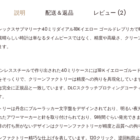
説明
配送＆返品
レビュー (2)
ックスサブマリーナ40ミリダイアル18Kイエロー ゴールドレプリカ
素晴らしい時計は単なるタイムピースではなく、精度や高級さ、クリー
ます。
ステンレススチールで作り出された40ミリケースには18Ｋイエローゴルー
をそっくりで、クリーンファクトリーは精度への拘りを具現化していま
は完全に正規品と一致しています。DLCスクラッチプロティングコーテ
す。
トリーは丹念にブルーラッカー文字盤をデザインされており、明るい夜
れたアワーマーカーと針を取り付けられており、9時間ぐらい発光でき
非の打ち所がないデザインはクリーンファクトリーが精度と品質への拘
ンファクトリー精巧な仕上げを表しています。120クリック、逆回転防