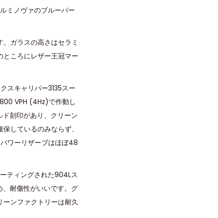
ールミノヴァのブルーパー
す。ガラスの高さはセラミ
のところにレザー王冠マー
スキャリバー3135スー
VPH (4Hz)で作動し
ゴールド刻印があり、クリーン
確保しているのみならず、
、パワーリザーブはほぼ48
ーティングされた904Lス
め、耐傷性がいいです。グ
リーンファクトリーは耐久