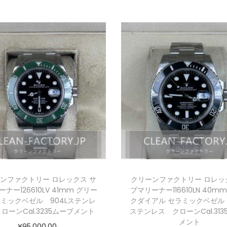
ンファクトリー ロレックス サ
クリーンファクトリー ロレッ
ナー126610LV 41mm グリー
ブマリーナー116610LN 40
ミックベゼル 904Lステンレ
クダイアル セラミックベゼル 
ローンCal.3235ムーブメント
ステンレス クローンCal.313
メント
¥
95,000.00