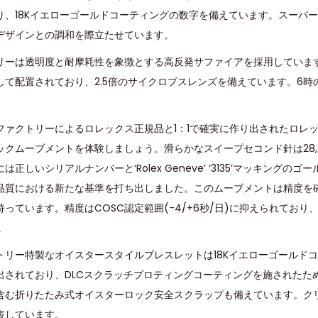
り、18Kイエローゴールドコーティングの数字を備えています。スーパ
デザインとの調和を際立たせています。
リーは透明度と耐摩耗性を象徴とする高反発サファイアを採用していま
して配置されており、2.5倍のサイクロプスレンズを備えています。6時
ファクトリーによるロレックス正規品と1：1で確実に作り出されたロレック
ムーブメントを体験しましょう。滑らかなスイープセコンド針は28,800 
正しいシリアルナンバーと‘Rolex Geneve’ ‘3135’マッキングの
品質における新たな基準を打ち出しました。このムーブメントは精度を
っています。精度はCOSC認定範囲(-4/+6秒/日)に抑えられており
。
トリー特製なオイスタースタイルブレスレットは18Kイエローゴールドコ
出されており、DLCスクラッチプロティングコーティングを施されたた
含む折りたたみ式オイスターロック安全スクラップも備えています。ク
表しています。