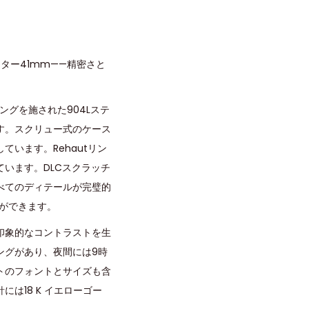
ター41mm——精密さと
ングを施された904Lステ
す。スクリュー式のケース
います。Rehautリン
ています。DLCスクラッチ
べてのディテールが完璧的
とができます。
印象的なコントラストを生
ングがあり、夜間には9時
トのフォントとサイズも含
は18 K イエローゴー