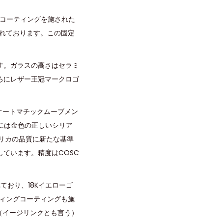
ドコーティングを施された
されております。この固定
す。ガラスの高さはセラミ
ろにレザー王冠マークロゴ
5オートマチックムーブメン
トには金色の正しいシリア
レプリカの品質に新たな基準
ています。精度はCOSC
おり、18Kイエローゴ
ティングコーティングも施
ク（イージリンクとも言う）