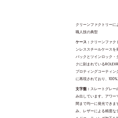
クリーンファクトリーによ
職人技の典型
ケース：
クリーンファク
ンレススチールケースを
バックとツインロック・ダ
クに刻まれているROLE
プロティングコーティン
に再現されており、10
文字盤：
スレートグレー
み出しています。アワー
間まで均一に発光できま
み、レザーによる精度なテ