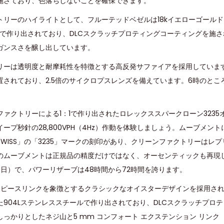
施さており、色落ちしないことを確保できます。
トリーのハイライトとして、フルーテッドベゼルは18kイエローゴール
ルで作り出されており、DLCスクラッチプロティングコーティングを施
ガンスさを醸し出しています。
リーは透明度と耐摩耗性を特徴とする高反発サファイアを採用していま
置されており、2.5倍のサイクロプスレンズを備えています。6時のとこ
ファクトリーによる1：1で作り出されたロレックススパークローン323
ープ秒針の28,800VPH（4Hz）作動を体験しましょう。ムーブメン
A SWISS」の「3235」マークの刻印があり、クリーンファクトリーは
のムーブメントは正規品の精度だけではなく、オーセンティックも再現し
秒/日）で、パワーリザーブは48時間から72時間を誇ります。
3ピースリンクを象徴とするクラシックなオイスターデザインを採用されて
904Lステンレススチールで作り出されており、DLCスクラッチプロ
っかりとしたネジ山と5 mm コンフォート エクステンション リン