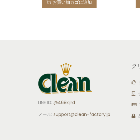
お買い物カゴに追加
ク
LINE ID:
@468kjlrd
メール:
support
@clean-factory.jp