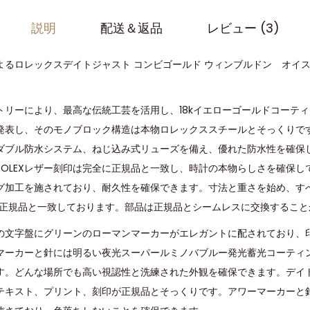
説明
配送＆返品
レビュー (3)
るロレックスデイトジャスト コンビゴールド ウィンブルドン オイス
トリーにより、最高な伝統工芸を活用し、18kイエローゴールドコーティ
発表し、そのモノブロック構造は本物ロレックススチールとそっくりで
ブル防水システム、ねじ込み式リューズを備え、優れた防水性を確保して
XROLEXレザー刻印は完全に正規品と一致し、時計の本物らしさを確保し
グ加工を施されており、耐久性を確保できます。寸法と重さを始め、す
0%正規品と一致しております。部品は正規品とシームレスに交換するこ
の文字盤にグリーンのローマンマーカーがエレガントに配されており、
マーカーと針には明るい夜光スーパールミノバブルー発光蓄光コーティ
す。どんな場所でも高い視認性と洗練された外観を確保できます。デイ
キスト、プリント、刻印が正規品とそっくりです。アワーマーカーと針に