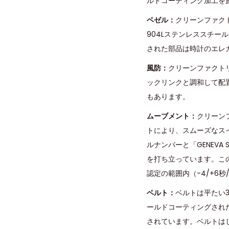
ルドコーティング加工を
ベゼル：
クリーンファク
904Lステンレススチー
された部品は時計のエレ
風防：
クリーンファクト
ックリンクと調和して配
もあります。
ムーブメント：
クリーン
トにより、スムーズなスイ
ルナンバーと「GENEV
を打ち立っています。こ
認定の範囲内（-4/+6
ベルト：
ベルトは平たい
ールドコーティングされた
されています。ベルトはし