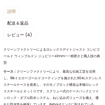
説明
配送＆返品
レビュー (4)
クリーンファクトリーによるロレックスデイトジャスト コンビゴ
ールド ウィンブルドン ジュビリー41mm——精密さと職人技の典
型
ケース：
クリーンファクトリーにより、最高な伝統工芸を活用
し、18kイエローゴールドコーティングを施された904Lステンレス
スチールケースを発表し、そのモノブロック構造は本物ロレック
ススチールとそっくりです。スクリュー式のケースバックとツイ
ンロック・ダブル防水システム、ねじ込み式リューズを備え、優
れた防水性を確保しています。Rehautリンクに刻まれている