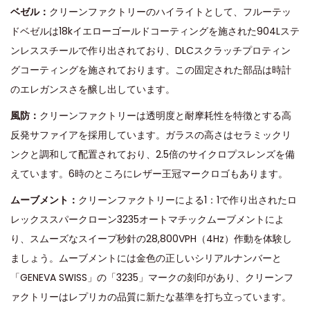
ベゼル：
クリーンファクトリーのハイライトとして、フルーテッ
ドベゼルは18kイエローゴールドコーティングを施された904Lステ
ンレススチールで作り出されており、DLCスクラッチプロティン
グコーティングを施されております。この固定された部品は時計
のエレガンスさを醸し出しています。
風防：
クリーンファクトリーは透明度と耐摩耗性を特徴とする高
反発サファイアを採用しています。ガラスの高さはセラミックリ
ンクと調和して配置されており、2.5倍のサイクロプスレンズを備
えています。6時のところにレザー王冠マークロゴもあります。
ムーブメント：
クリーンファクトリーによる1：1で作り出されたロ
レックススパークローン3235オートマチックムーブメントによ
り、スムーズなスイープ秒針の28,800VPH（4Hz）作動を体験し
ましょう。ムーブメントには金色の正しいシリアルナンバーと
「GENEVA SWISS」の「3235」マークの刻印があり、クリーンフ
ァクトリーはレプリカの品質に新たな基準を打ち立っています。