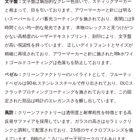
文字盤：
文字盤は魅惑的なグレー色合いで、スティックマーカー
と相まって、目を引いております。
アワーマーカーと針には明る
いスーパールミノバ蓄光コーティングを施されており、夜闇には9
時間ぐらい均一的な発光できます。
本物ロレックスと見つけがつ
かない高精度のレーザーテキストプリント、刻印により、文字盤
が高い視認性を持っています。
正しいデイトフォントとサイズが
精確に再現されており、アワーマーカーと針に施された18kホワイ
トゴールドコーティングは色落ちを防止しております。
ベゼル：
クリーンファクトリーのハイライトとして、フルーテッ
ドベゼルは904Lステンレススチールで作り出されており、DLCス
クラッチプロティングコーティングを施されております。この固
定された部品は時計のエレガンスさを醸し出しています。
風防：
クリーンファクトリーは透明度と耐摩耗性を特徴とする高
反発サファイアを採用しています。ガラスの高さはセラミックリ
ンクと調和して配置されており、2.5倍のサイクロプスレンズを備
えています。6時のところにレザー王冠マークロゴもあります。