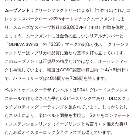
ムーブメント：
クリーンファクトリーによる1：1で作り出されたロ
レックススパークローン3235オートマチックムーブメントによ
り、スムーズなスイープ秒針の28,800VPH（4Hz）作動を体験し
ましょう。ムーブメントには金色の正しいシリアルナンバーと
「GENEVA SWISS」の「3235」マークの刻印があり、クリーンフ
ァクトリーはレプリカの品質に新たな基準を打ち立っています。
このムーブメントは正規品の精度だけではなく、オーセンティッ
クも再現しています。精度はCOSC認定の範囲内（-4/+6秒/日）
で、パワーリザーブは48時間から72時間を誇ります。
ベルト：
オイスターデザインベルトは904Ｌグレードステンレス
スチールで作り出された平たい3ピースリンクであり、DLCスクラ
ッチプロティングコーティングを施されています。しっかりとし
たネジ山により、楽にベルト調整を実現し、5ミリをコンフォート
エクステンションリンク（イージリンクとも言う）を備えた折り
たたみ式オイスターロック安全クラスプも備えています。