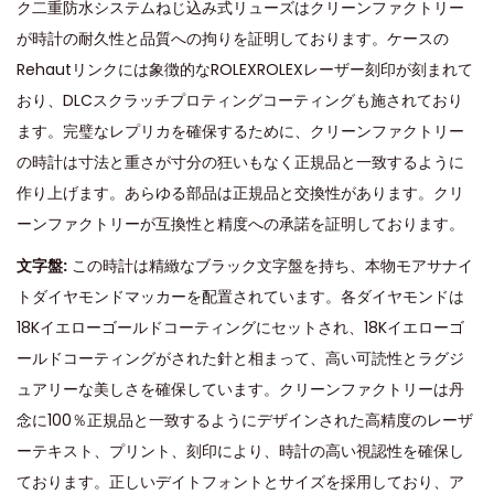
ク二重防水システムねじ込み式リューズはクリーンファクトリー
が時計の耐久性と品質への拘りを証明しております。ケースの
Rehautリンクには象徴的なROLEXROLEXレーザー刻印が刻まれて
おり、DLCスクラッチプロティングコーティングも施されており
ます。完璧なレプリカを確保するために、クリーンファクトリー
の時計は寸法と重さが寸分の狂いもなく正規品と一致するように
作り上げます。あらゆる部品は正規品と交換性があります。クリ
ーンファクトリーが互換性と精度への承諾を証明しております。
文字盤
:
この時計は精緻なブラック文字盤を持ち、本物モアサナイ
トダイヤモンドマッカーを配置されています。各ダイヤモンドは
18Kイエローゴールドコーティングにセットされ、18Kイエローゴ
ールドコーティングがされた針と相まって、高い可読性とラグジ
ュアリーな美しさを確保しています。クリーンファクトリーは丹
念に100％正規品と一致するようにデザインされた高精度のレーザ
ーテキスト、プリント、刻印により、時計の高い視認性を確保し
ております。正しいデイトフォントとサイズを採用しており、ア