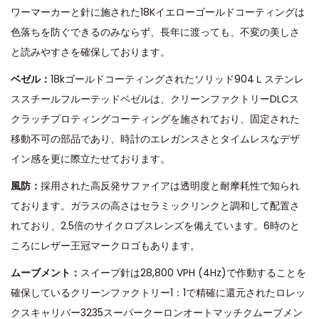
ワーマーカーと針に施された18Kイエローゴールドコーティングは
色落ちを防ぐできるのみならず、長年に渡っても、不変の美しさ
と読みやすさを確保しております。
ベゼル：
18kゴールドコーティングされたソリッド904Ｌステンレ
ススチールフルーテッドベゼルは、クリーンファクトリーDLCス
クラッチプロティングコーティングを施されており、固定された
移動不可の部品であり、時計のエレガンスさとタイムレスなデザ
イン感を更に際立たせております。
風防：
採用された高反発サファイアは透明度と耐摩耗性で知られ
ております。ガラスの高さはセラミックリンクと調和して配置さ
れており、2.5倍のサイクロプスレンズを備えています。6時のと
ころにレザー王冠マークロゴもあります。
ムーブメント：
スイープ針は28,800 VPH (4Hz)で作動することを
確保しているクリーンファクトリー1：1で精確に還元されたロレッ
クスキャリバー3235スーパークーロンオートマッチクムーブメン