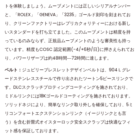
トを体験しましょう。ムーブメントには正しいシリアルナンバー
と、「ROLEX」「GENEVA」「3235」ゴールド刻印を刻まれてお
り、クリーンファクトリーはレプリカクォリティーにおける新し
いスタンダードを打ち立てました。このムーブメントは精度を持
っているのみならず、正規品ムーブメントのような審美性も持っ
ています。精度もCOSC 認定範囲(-4/+6秒/日)に押さえられてお
り、パワーリザーブは約48時間―72時間に達します。
ベルト：
ジュビリーブレスレットデザインベルトは、904Ｌグレ
ードステンレススチールで作り出されたツートン5ピースリンクで
す。DLCスクラッチプロティングコーティングを施されており、
ミドルリンクには18Kゴールドコーティングを施されております。
ソリッドネジにより、簡単なリンク取り外しを確保しており、5ミ
リコンフォートエクステンションリンク（イージリンクとも言
う）を含む折畳式オイスターロック安全スクラップは快適なフィ
ット感を保証しております。