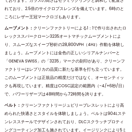
ております。ガラスの高さはセラミックリンクと調和して配置さ
れており、2.5倍のサイクロプスレンズを備えています。6時のと
ころにレザー王冠マークロゴもあります。
ムーブメント：
クリーンファクトリーによる1：1で作り出されたロ
レックススパークローン3235オートマチックムーブメントによ
り、スムーズなスイープ秒針の28,800VPH（4Hz）作動を体験し
ましょう。ムーブメントには金色の正しいシリアルナンバーと
「GENEVA SWISS」の「3235」マークの刻印があり、クリーンフ
ァクトリーはレプリカの品質に新たな基準を打ち立っています。
このムーブメントは正規品の精度だけではなく、オーセンティッ
クも再現しています。精度はCOSC認定の範囲内（-4/+6秒/日）
で、パワーリザーブは48時間から72時間を誇ります。
ベルト：
クリーンファクトリージュビリーブレスレットにより高
められた快適さとスタイルを体験しましょう。ベルトは904Lステ
ンレススチールでデザインされており、DLCスクラッチプロティ
ングコーティング加工も施されています。イージリンクにより5ミ