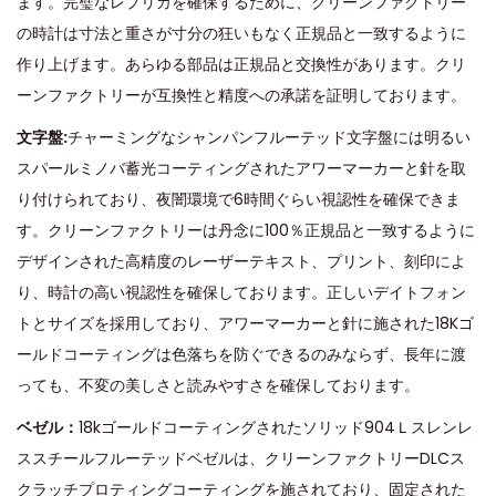
ます。完璧なレプリカを確保するために、クリーンファクトリー
の時計は寸法と重さが寸分の狂いもなく正規品と一致するように
作り上げます。あらゆる部品は正規品と交換性があります。クリ
ーンファクトリーが互換性と精度への承諾を証明しております。
文字盤
:
チャーミングなシャンパンフルーテッド文字盤には明るい
スパールミノバ蓄光コーティングされたアワーマーカーと針を取
り付けられており、夜闇環境で6時間ぐらい視認性を確保できま
す。クリーンファクトリーは丹念に100％正規品と一致するように
デザインされた高精度のレーザーテキスト、プリント、刻印によ
り、時計の高い視認性を確保しております。正しいデイトフォン
トとサイズを採用しており、アワーマーカーと針に施された18Kゴ
ールドコーティングは色落ちを防ぐできるのみならず、長年に渡
っても、不変の美しさと読みやすさを確保しております。
ベゼル：
18kゴールドコーティングされたソリッド904Ｌスレンレ
ススチールフルーテッドベゼルは、クリーンファクトリーDLCス
クラッチプロティングコーティングを施されており、固定された