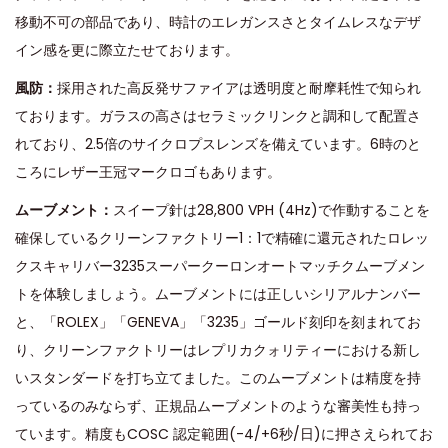
移動不可の部品であり、時計のエレガンスさとタイムレスなデザ
イン感を更に際立たせております。
風防：
採用された高反発サファイアは透明度と耐摩耗性で知られ
ております。ガラスの高さはセラミックリンクと調和して配置さ
れており、2.5倍のサイクロプスレンズを備えています。6時のと
ころにレザー王冠マークロゴもあります。
ムーブメント：
スイープ針は28,800 VPH (4Hz)で作動することを
確保しているクリーンファクトリー1：1で精確に還元されたロレッ
クスキャリバー3235スーパークーロンオートマッチクムーブメン
トを体験しましょう。ムーブメントには正しいシリアルナンバー
と、「ROLEX」「GENEVA」「3235」ゴールド刻印を刻まれてお
り、クリーンファクトリーはレプリカクォリティーにおける新し
いスタンダードを打ち立てました。このムーブメントは精度を持
っているのみならず、正規品ムーブメントのような審美性も持っ
ています。精度もCOSC 認定範囲(-4/+6秒/日)に押さえられてお