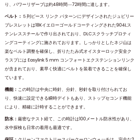
り、パワーリザーブは約48時間―72時間に達します。
ベルト：
５列ピース リンク パターンにデザインされたジュビリー
ブレスレットは18Kイエローゴールドコーティングされた904Lス
テンレススチールで作り出されており、DLCスクラッチプロティ
ングコーティングに施されております。しっかりとしたネジ山は
楽なベルト調整を確保し、折りたたみ式オイスターロック安全ク
ラスプには Easylink 5 mm コンフォートエクステンションリンク
が含まれており、素早く快適にベルトを装​​着できることを確保し
ています。
機能：
この時計は中央に時針、分針、秒針を取り付けられてお
り、快速に設定できる瞬時デイトもあり、ストップセコンド機能
により、精確に計時することができます。
防水：
厳密なテスト経て、この時計は100メートル防水性があり、
水中探検も日常の着用も最適です。
保証：
クリーンファクトリースパークーロンウォッチは、完全な2