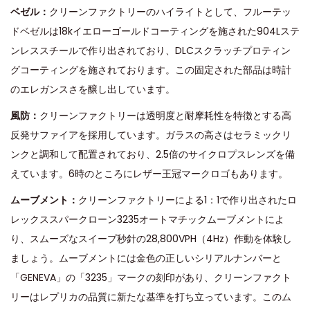
ベゼル：
クリーンファクトリーのハイライトとして、フルーテッ
ドベゼルは18kイエローゴールドコーティングを施された904Lステ
ンレススチールで作り出されており、DLCスクラッチプロティン
グコーティングを施されております。この固定された部品は時計
のエレガンスさを醸し出しています。
風防：
クリーンファクトリーは透明度と耐摩耗性を特徴とする高
反発サファイアを採用しています。ガラスの高さはセラミックリ
ンクと調和して配置されており、2.5倍のサイクロプスレンズを備
えています。6時のところにレザー王冠マークロゴもあります。
ムーブメント：
クリーンファクトリーによる1：1で作り出されたロ
レックススパークローン3235オートマチックムーブメントによ
り、スムーズなスイープ秒針の28,800VPH（4Hz）作動を体験し
ましょう。ムーブメントには金色の正しいシリアルナンバーと
「GENEVA」の「3235」マークの刻印があり、クリーンファクト
リーはレプリカの品質に新たな基準を打ち立っています。このム