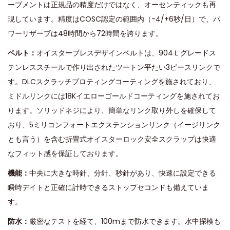
ーブメントは正規品の精度だけではなく、オーセンティックも再
現しています。精度はCOSC認定の範囲内（-4/+6秒/日）で、パ
ワーリザーブは48時間から72時間を誇ります。
ベルト：
オイスターブレスデザインベルトは、904Ｌグレードス
テンレススチールで作り出されたツートン平たい3ピースリンクで
す。DLCスクラッチプロティングコーティングを施されており、
ミドルリンクには18Kイエローゴールドコーティングを施されてお
ります。ソリッドネジにより、簡単なリンク取り外しを確保して
おり、5ミリコンフォートエクステンションリンク（イージリンク
とも言う）を含む折畳式オイスターロック安全スクラップは快適
なフィット感を保証しております。
機能：
中央に大きな時針、分針、秒針があり、快速に設定できる
瞬時デイトと正確に計時できるストップセコンドも備えていま
す。
防水：
厳密なテストを経て、100mまで防水できます。水中探検も