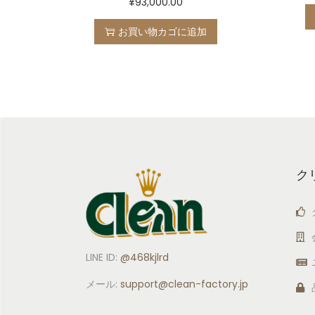
¥
93,000.00
お買い物カゴに追加
ク
LINE ID:
@468kjlrd
メール:
support
@clean-factory.jp