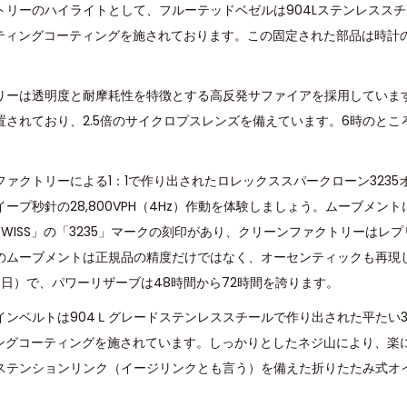
トリーのハイライトとして、フルーテッドベゼルは904Lステンレスス
ロティングコーティングを施されております。この固定された部品は時計
リーは透明度と耐摩耗性を特徴とする高反発サファイアを採用していま
置されており、2.5倍のサイクロプスレンズを備えています。6時のとこ
ファクトリーによる1：1で作り出されたロレックススパークローン323
ープ秒針の28,800VPH（4Hz）作動を体験しましょう。ムーブメン
A SWISS」の「3235」マークの刻印があり、クリーンファクトリーは
のムーブメントは正規品の精度だけではなく、オーセンティックも再現し
秒/日）で、パワーリザーブは48時間から72時間を誇ります。
インベルトは904Ｌグレードステンレススチールで作り出された平たい
ィングコーティングを施されています。しっかりとしたネジ山により、楽
ステンションリンク（イージリンクとも言う）を備えた折りたたみ式オ