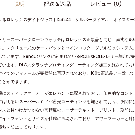
説明
配送＆返品
レビュー (0)
るロレックスデイトジャスト126234 シルバーダイアル オイスター
トリースーパークローンウォッチはロレックス正規品と同じ、頑丈な90
す。スクリュー式のケースバックとツインロック・ダブル防水システム
ています。Rehautリンクに刻まれているROLEXROLEXレザー刻印
ています。DLCスクラッチプロティングコーティング加工を施されてお
すべてのディテールが完璧的に再現されており、100%正規品と一致し
ことができます。
盤にスティックマーカーがエレガントに配されており、印象的なコント
には明るいスーパールミノバ蓄光コーティングを施されており、夜闇に
クスと見つけがつかない高精度のレーザーテキスト、プリント、刻印に
デイトフォントとサイズが精確に再現されており、アワーマーカーと針に
落ちを防止しております。