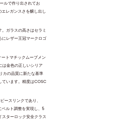
チールで作り出されてお
のエレガンスさを醸し出し
す。ガラスの高さはセラミ
ろにレザー王冠マークロゴ
5オートマチックムーブメン
トには金色の正しいシリア
レプリカの品質に新たな基準
ています。精度はCOSC
3ピースリンクであり、
にベルト調整を実現し、5
イスターロック安全クラス