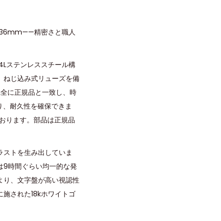
36mm——精密さと職人
4Lステンレススチール構
、ねじ込み式リューズを備
は完全に正規品と一致し、時
り、耐久性を確保できま
ております。部品は正規品
ラストを生み出していま
は9時間ぐらい均一的な発
より、文字盤が高い視認性
施された18kホワイトゴ