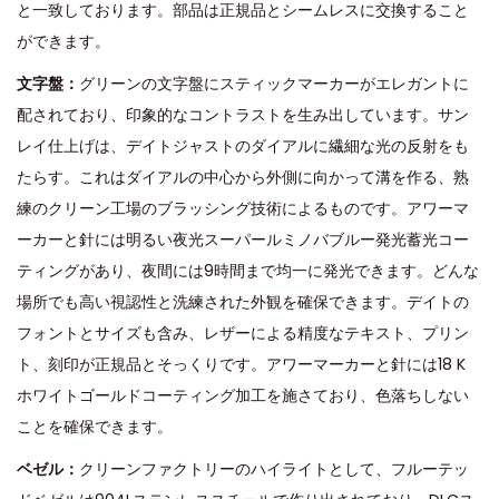
と一致しております。部品は正規品とシームレスに交換すること
ができます。
文字盤：
グリーンの文字盤にスティックマーカーがエレガントに
配されており、印象的なコントラストを生み出しています。サン
レイ仕上げは、デイトジャストのダイアルに繊細な光の反射をも
たらす。これはダイアルの中心から外側に向かって溝を作る、熟
練のクリーン工場のブラッシング技術によるものです。アワーマ
ーカーと針には明るい夜光スーパールミノバブルー発光蓄光コー
ティングがあり、夜間には9時間まで均一に発光できます。どんな
場所でも高い視認性と洗練された外観を確保できます。デイトの
フォントとサイズも含み、レザーによる精度なテキスト、プリン
ト、刻印が正規品とそっくりです。アワーマーカーと針には18 K
ホワイトゴールドコーティング加工を施さており、色落ちしない
ことを確保できます。
ベゼル：
クリーンファクトリーのハイライトとして、フルーテッ