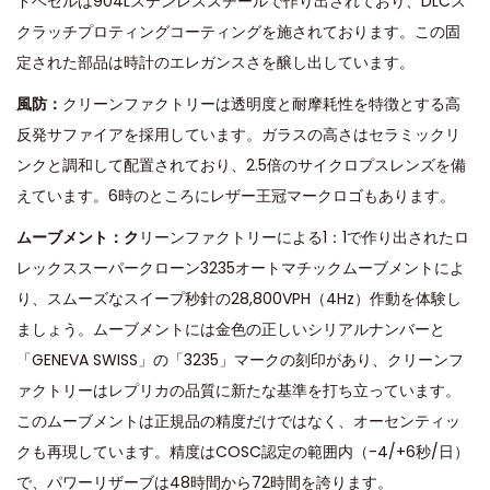
ドベゼルは904Lステンレススチールで作り出されており、DLCス
クラッチプロティングコーティングを施されております。この固
定された部品は時計のエレガンスさを醸し出しています。
風防：
クリーンファクトリーは透明度と耐摩耗性を特徴とする高
反発サファイアを採用しています。ガラスの高さはセラミックリ
ンクと調和して配置されており、2.5倍のサイクロプスレンズを備
えています。6時のところにレザー王冠マークロゴもあります。
ムーブメント：ク
リーンファクトリーによる1：1で作り出されたロ
レックススーパークローン3235オートマチックムーブメントによ
り、スムーズなスイープ秒針の28,800VPH（4Hz）作動を体験し
ましょう。ムーブメントには金色の正しいシリアルナンバーと
「GENEVA SWISS」の「3235」マークの刻印があり、クリーンフ
ァクトリーはレプリカの品質に新たな基準を打ち立っています。
このムーブメントは正規品の精度だけではなく、オーセンティッ
クも再現しています。精度はCOSC認定の範囲内（-4/+6秒/日）
で、パワーリザーブは48時間から72時間を誇ります。