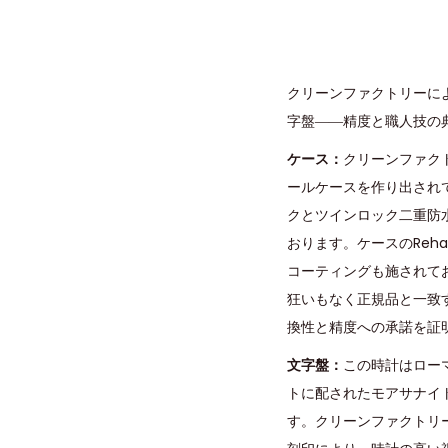
クリーンファクトリーによ
字盤――精度と職人技の
ケース：
クリーンファク
ールケースを作り出され
クとツインロック二重防
おります。ケースのReha
コーティングも施されて
狂いもなく正規品と一致
換性と精度への承諾を証
文字盤：
この時計はロー
トに配されたモアサナイ
す。クリーンファクトリ