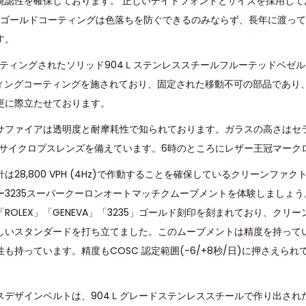
視認性を確保しております。 正しいデイトフォントとサイズを採用して
ローゴールドコーティングは色落ちを防ぐできるのみならず、長年に渡っ
す。
コーティングされたソリッド904Ｌステンレススチールフルーテッドベゼ
ティングコーティングを施されており、固定された移動不可の部品であり
更に際立たせております。
サファイアは透明度と耐摩耗性で知られております。ガラスの高さはセ
倍のサイクロプスレンズを備えています。6時のところにレザー王冠マーク
は28,800 VPH (4Hz)で作動することを確保しているクリーンファク
ー3235スーパークーロンオートマッチクムーブメントを体験しましょ
ROLEX」「GENEVA」「3235」ゴールド刻印を刻まれており、クリ
しいスタンダードを打ち立てました。このムーブメントは精度を持って
も持っています。精度もCOSC 認定範囲(-6/+8秒/日)に押さえら
スデザインベルトは、904Ｌグレードステンレススチールで作り出され