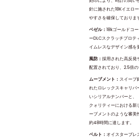
刻印により、時計の高い
針に施された18Kイエ
やすさを確保しておりま
ベゼル：
18kゴールド
ーDLCスクラッチプロ
イムレスなデザイン感を
風防：
採用された高反発
配置されており、2.5
ムーブメント：
スイープ針
れたロレックスキャリバ
いシリアルナンバーと、「
クォリティーにおける新
ーブメントのような審美性
約48時間に達します。
ベルト：
オイスターブレ