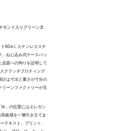
イヤモンド入りグリーン文
ド904Ｌステンレススチ
す。ねじ込み式ケースバッ
と品質への拘りを証明して
LCスクラッチプロティング
時計は寸法と重さが寸分の
クリーンファクトリーが互
IX」の位置にはエレガン
の高級感を一層引き立てま
ザーテキスト、プリント、