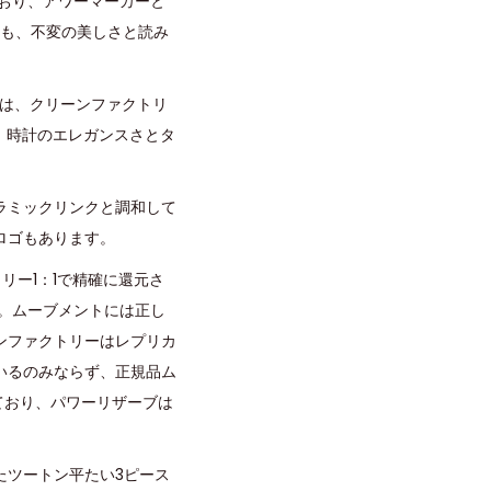
おり、アワーマーカーと
ても、不変の美しさと読み
ルは、クリーンファクトリ
、時計のエレガンスさとタ
ラミックリンクと調和して
ロゴもあります。
トリー1：1で精確に還元さ
う。ムーブメントには正し
ーンファクトリーはレプリカ
いるのみならず、正規品ム
れており、パワーリザーブは
たツートン平たい3ピース