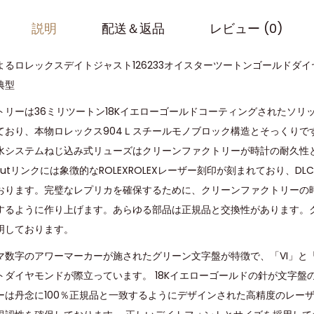
説明
配送＆返品
レビュー (0)
るロレックスデイトジャスト126233オイスターツートンゴールドダ
典型
トリーは36ミリツートン18Kイエローゴールドコーティングされたソリッ
ており、本物ロレックス904Ｌスチールモノブロック構造とそっくりで
水システムねじ込み式リューズはクリーンファクトリーが時計の耐久性
utリンクには象徴的なROLEXROLEXレーザー刻印が刻まれており、D
おります。完璧なレプリカを確保するために、クリーンファクトリーの
するように作り上げます。あらゆる部品は正規品と交換性があります。
明しております。
マ数字のアワーマーカーが施されたグリーン文字盤が特徴で、「VI」と「
トダイヤモンドが際立っています。 18Kイエローゴールドの針が文字盤
ーは丹念に100％正規品と一致するようにデザインされた高精度のレー