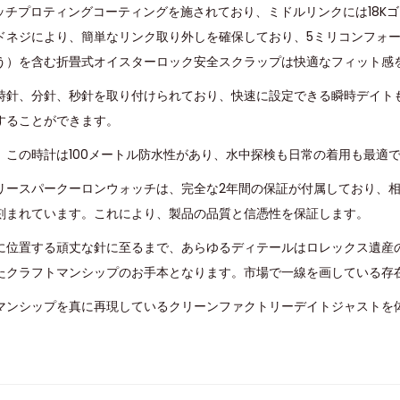
ッチプロティングコーティングを施されており、ミドルリンクには18K
ドネジにより、簡単なリンク取り外しを確保しており、5ミリコンフォ
う）を含む折畳式オイスターロック安全スクラップは快適なフィット感
時針、分針、秒針を取り付けられており、快速に設定できる瞬時デイト
することができます。
、この時計は100メートル防水性があり、水中探検も日常の着用も最適
リースパークーロンウォッチは、完全な2年間の保証が付属しており、
刻まれています。これにより、製品の品質と信憑性を保証します。
に位置する頑丈な針に至るまで、あらゆるディテールはロレックス遺産
たクラフトマンシップのお手本となります。市場で一線を画している存
マンシップを真に再現しているクリーンファクトリーデイトジャストを