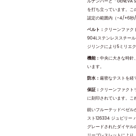
ルナンバーと「GENEV
を打ち立っています。こ
認定の範囲内（-4/+6
ベルト：
クリーンファク
904Lステンレススチー
ジリンクにより5ミリエ
機能：
中央に大きな時針
います。
防水：
厳密なテストを経
保証：
クリーンファクト
に刻印されています。こ
鋭いフルーテッドベゼル
スト126334 ジュビ
グレードされたダイヤル
リーブレスレットにより、