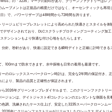
A SWISS」の「3235」マークの刻印があり、クリーンファクトリーは
のムーブメントは正規品の精度だけではなく、オーセンティックも再現し
秒/日）で、パワーリザーブは48時間から72時間を誇ります。
トリージュビリーブレスレットにより高められた快適さとスタイルを体
ルでデザインされており、DLCスクラッチプロティングコーティング加
クステンションもより快適な付け心地をもたらします。
、分針、秒針があり、快速に設定できる瞬時デイトと正確に計時できる
て、100mまで防水できます。水中探検も日常の着用も最適です。
リーのロレックススーパークローン時計は、完全な2年間の保証付き、
れにより、製品の品質と正確性が保証されます。
から2026年グリーンオンブレダイヤルまで、このクリーンファクトリー
リー バージョンは、デイトジャスト41コレクションのエレガントな側面を
の色調、洗練されたケース仕上げ、安定した3235スーパークローンム
2026年にクリーンファクトリーがリリースしたロレックス デイトジ