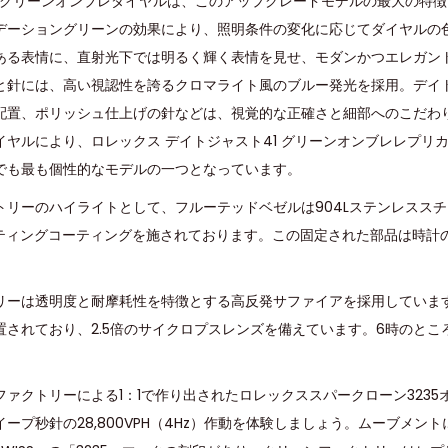
ルのグリーンオンブレダイヤルは、このアップグレードモデルの最大の特
デーショングリーンの効果により、照明条件の変化に応じてダイヤルの
ある表情に、直射光下では明るく輝く表情を見せ、モダンかつエレガン
と針には、高い視認性を誇るクロマライト風のブルー発光を採用。デイ
配置、ポリッシュ仕上げの針などは、視覚的な正確さと細部へのこだわ
ヤルにより、ロレックス デイトジャスト41 グリーンオンブレレプリカ
でも最も個性的なモデルの一つとなっています。
トリーのハイライトとして、フルーテッドベゼルは904Lステンレスス
ロティングコーティングを施されております。この固定された部品は時計
リーは透明度と耐摩耗性を特徴とする高反発サファイアを採用していま
置されており、2.5倍のサイクロプスレンズを備えています。6時のとこ
ファクトリーによる1：1で作り出されたロレックススパークローン323
ープ秒針の28,800VPH（4Hz）作動を体験しましょう。ムーブメン