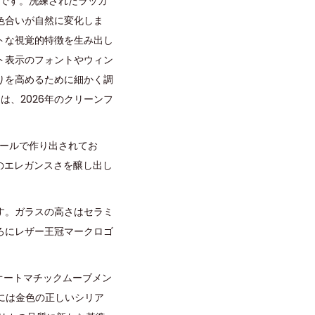
徴です。洗練されたラッカ
色合いが自然に変化しま
トな視覚的特徴を生み出し
ト表示のフォントやウィン
りを高めるために細かく調
は、2026年のクリーンフ
チールで作り出されてお
のエレガンスさを醸し出し
す。ガラスの高さはセラミ
ろにレザー王冠マークロゴ
5オートマチックムーブメン
トには金色の正しいシリア