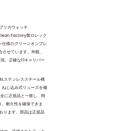
レプリカウォッチ
an Factory製ロレック
ン仕様のグリーンオンブレ
融合させています。外観、
現。正確な1:1キャリバー
4Lステンレススチール構
、ねじ込み式リューズを備
は完全に正規品と一致し、時
り、耐久性を確保できま
ております。部品は正規品