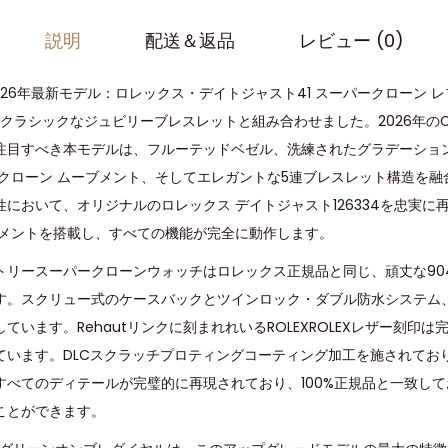
説明
配送＆返品
レビュー (0)
026年最新モデル：ロレックス・デイトジャスト41 スーパークローン 
登場。クラシックなジュビリーブレスレットと組み合わせました。2026年のCle
注目すべき本モデルは、フルーテッドベゼル、洗練されたグラデーショ
ークローン ムーブメント、そしてエレガントな5連ブレスレット構造を
において、オリジナルのロレックス デイトジャスト126334を忠実に再
ブメントを搭載し、すべての機能が完全に動作します。
トリースーパークローンウォッチはロレックス正規品と同じ、頑丈な90
す。スクリュー式のケースバックとツインロック・ダブル防水システム
ています。Rehautリンクに刻まれれいるROLEXROLEXレザー刻印
ています。DLCスクラッチプロティングコーティング加工を施されてお
すべてのディテールが完璧的に再現されており、100%正規品と一致し
ことができます。