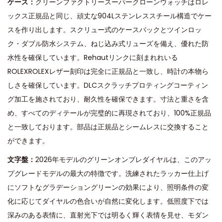
ケース：
クリーンファクトリースーパークローンウォッチはロレ
ックス正規品と同じ、頑丈な904Lステンレススチール構造でケー
スを作り出します。スクリュー式のケースバックとツインロッ
ク・ダブル防水システム、ねじ込み式リューズを備え、優れた防
水性を確保しています。Rehautリンクに刻まれれいる
ROLEXROLEXレザー刻印は完全に正規品と一致し、時計の本物ら
しさを確保しています。DLCスクラッチプロティングコーティン
グ加工を施されており、耐久性を確保できます。寸法と重さを含
め、すべてのディテールが完璧的に再現されており、100%正規品
と一致しております。部品は正規品とシームレスに交換すること
ができます。
文字盤：
2026年モデルのグリーンオンブレダイヤルは、このアッ
プグレードモデルの最大の特徴です。洗練されたラッカー仕上げ
にソフトなグラデーショングリーンの効果により、照明条件の変
化に応じてダイヤルの色合いが自然に変化します。低照度下では
深みのある表情に、直射光下では明るく輝く表情を見せ、モダン