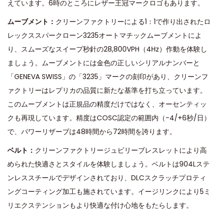
えています。6時のところにレザー王冠マークロゴもあります。
ムーブメント：
クリーンファクトリーによる1：1で作り出されたロ
レックススパークローン3235オートマチックムーブメントによ
り、スムーズなスイープ秒針の28,800VPH（4Hz）作動を体験し
ましょう。ムーブメントには金色の正しいシリアルナンバーと
「GENEVA SWISS」の「3235」マークの刻印があり、クリーンフ
ァクトリーはレプリカの品質に新たな基準を打ち立っています。
このムーブメントは正規品の精度だけではなく、オーセンティッ
クも再現しています。精度はCOSC認定の範囲内（-4/+6秒/日）
で、パワーリザーブは48時間から72時間を誇ります。
ベルト：
クリーンファクトリージュビリーブレスレットにより高
められた快適さとスタイルを体験しましょう。ベルトは904Lステ
ンレススチールでデザインされており、DLCスクラッチプロティ
ングコーティング加工も施されています。イージリンクにより5ミ
リエクステンションもより快適な付け心地をもたらします。