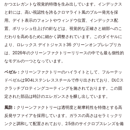
かつエレガントな視覚的特徴を生み出しています。インデックス
と針には、高い視認性を誇るクロマライト風のブルー発光を採
用。デイト表示のフォントやウィンドウ位置、インデックス配
置、ポリッシュ仕上げの針などは、視覚的な正確さと細部へのこ
だわりを高めるために細かく調整されています。このダイヤルに
より、ロレックス デイトジャスト36 グリーンオンブレレプリカ
は、2026年のクリーンファクトリーリリースの中でも最も個性的
なモデルの一つとなっています。
ベゼル：
クリーンファクトリーのハイライトとして、フルーテッ
ドベゼルは904Lステンレススチールで作り出されており、DLCス
クラッチプロティングコーティングを施されております。この固
定された部品は時計のエレガンスさを醸し出しています。
風防：
クリーンファクトリーは透明度と耐摩耗性を特徴とする高
反発サファイアを採用しています。ガラスの高さはセラミックリ
ンクと調和して配置されており、2.5倍のサイクロプスレンズを備