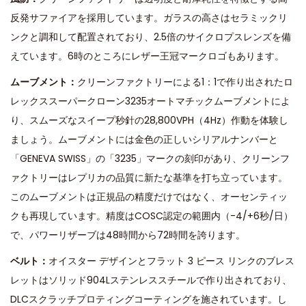
反発サファイアを採用しています。ガラスの高さはセラミックリ
ンクと調和して配置されており、2.5倍のサイクロプスレンズを備
えています。6時のところにレザー王冠マークロゴもあります。
ムーブメント：
クリーンファクトリーによる1：1で作り出されたロ
レックススーパークローン3235オートマチックムーブメントによ
り、スムーズなスイープ秒針の28,800VPH（4Hz）作動を体験し
ましょう。ムーブメントには金色の正しいシリアルナンバーと
「GENEVA SWISS」の「3235」マークの刻印があり、クリーンフ
ァクトリーはレプリカの品質に新たな基準を打ち立っています。
このムーブメントは正規品の精度だけではなく、オーセンティッ
クも再現しています。精度はCOSC認定の範囲内（-4/+6秒/日）
で、パワーリザーブは48時間から72時間を誇ります。
ベルト：
オイスター デザインとフラット 3 ピース リンクのブレス
レットはソリッド904Lステンレススチールで作り出されており、
DLCスクラッチプロティングコーティングを施されています。し