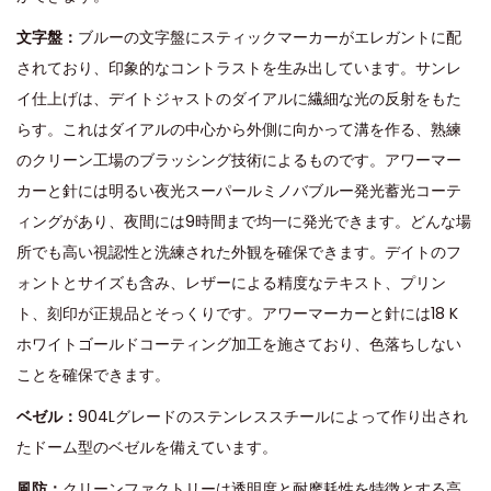
文字盤：
ブルーの文字盤にスティックマーカーがエレガントに配
されており、印象的なコントラストを生み出しています。サンレ
イ仕上げは、デイトジャストのダイアルに繊細な光の反射をもた
らす。これはダイアルの中心から外側に向かって溝を作る、熟練
のクリーン工場のブラッシング技術によるものです。アワーマー
カーと針には明るい夜光スーパールミノバブルー発光蓄光コーテ
ィングがあり、夜間には9時間まで均一に発光できます。どんな場
所でも高い視認性と洗練された外観を確保できます。デイトのフ
ォントとサイズも含み、レザーによる精度なテキスト、プリン
ト、刻印が正規品とそっくりです。アワーマーカーと針には18 K
ホワイトゴールドコーティング加工を施さており、色落ちしない
ことを確保できます。
ベゼル：
904Lグレードのステンレススチールによって作り出され
たドーム型のベゼルを備えています。
風防：
クリーンファクトリーは透明度と耐摩耗性を特徴とする高