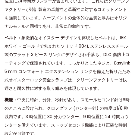
位置に24時間カウンターが含まれています。 これらはクリーンフ
ァクトリーが時計製造の卓越性と革新性に対するコミットメント
を強調しています。ムーブメントの全体的な品質と厚みはオリジ
ナルモデルと同様であり、非常に印象的です。
ベルト：
象徴的なオイスター デザインを体現したベルトは、18K
ホワイト ゴールドで包まれたソリッド 904L ステンレススチール
製のフラット 3 ピース リンクにデザイされ手落ち、DLC 傷防止コ
ーティングで保護されています。しっかりとしたネジと、Easylink
5 mm コンフォート エクステンション リンクを備えた折りたたみ
式オイスターロック安全クラスプは、クリーンファクトリーは快
適さと耐久性に対する取り組みを体現しています。
機能：
中央に時針、分針、秒針があり、スモールセコンド針は6時
のところに設けられ、クロノグラフ (センター針) の精度は1/8 秒
以内です。3 時位置に 30 分カウンター、9 時位置に 24 時間カウ
ンターを備えています。ストップセコンド機能により正確な時刻
設定が可能です。