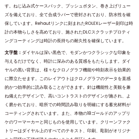
す。ねじ込み式ケースバック、プッシュボタン、巻き上げリュー
ズを備えており、全て合成ラバーで密封されており、防水性を確
保しています。Rehautリンクに刻まれたROLEXレーザー刻印は時
計の本物らしさを高めており、施されたDLCスクラッチプロティ
ングコーティングは時計の長持ちの耐久性を確保しています。
文字盤：
ダイヤルは深い黒色で、モダンかつクラシックな印象を
与えるだけでなく、時計に深みのある質感をもたらします。ダイ
ヤルの黒い背景は、様々なクロノグラフ機能や時刻表示を効果的
に際立たせます。このレイアウトはクロノグラフのデータを直感
的かつ効率的に読み取ることができます。針は機能性と美観を兼
ね備えたデザインで、高いコントラストのデザインが施され、よ
く磨かれており、暗所での時間読み取りを明確にする蓄光材料が
コーティングされています。また、本物の18ゴールドのアップリ
ケのワーマーカーと同じものを使用しています。クリーンファク
トリーはダイヤル上のすべてのテキスト、印刷、彫刻がオリジナ