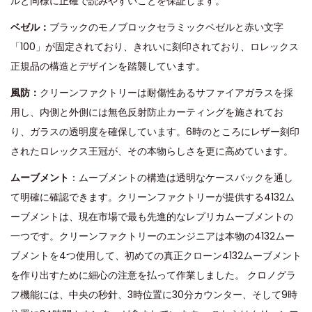
ルと同様に正確で読みやすいことを保証します。
ベゼル：
​ブラックのモノブロックセラミックベゼルと赤い文字
「100」が固定されており、きれいに刻印されており、ロレックス
正規品の構造とデザインを踏襲しています。
風防：
クリーンファクトリーは耐傷性あるサファイアガラスを採
用し、内側と外側には無色反射防止カーティングを施されてお
り、ガラスの透明度を確保しています。6時のところにレザー刻印
されたロレックス王冠が、その本物らしさを更に高めています。
ムーブメント
：ムーブメントの構造は透明なケースバックを通し
て明確に確認できます。クリーンファクトリーが提供する4132ム
ーブメントは、現在市場で最も先進的なレプリカムーブメントの
一つです。クリーンファクトリーのエンジニアは本物の4132ムー
ブメントを4つ使用して、初めての真正クローン4132ムーブメント
を作り出すために細心の注意を払って作業しました。 クロノグラ
フ機能には、中央の秒針、3時位置に30分カウンター、そして9時