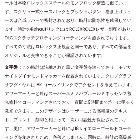
ールは本物ロレックススチールのモノブロック構造に似ていま
す。スクリュー式ケースバックとプッシュボタン、巻き上げリュ
ーズは合成ラバーで密封されており、時計の防水性を確保してい
ます。時計のRehautリンクには‘ROLEXROLEXレザー刻印があり、
DLCスクラッチプロティングコーティングを施されております。
すべての寸法はロレックス正規品と同一であり、すべての部品を
オリジナルと交換できることが保証されています。
文字盤：
この時計は洗練された黒い文字盤を誇っており、モアサ
ナイトダイヤモンドマッカーを配置されています。クロノグラフ
サブダイヤルは18K ゴールドリンクでアクセントを添えています。
アワーマーカーと針はスーパールミノバブルールミネッセンス蓄
光塗料でコーティングされており、夜間に9時間まで均一に明るく
発光できます。このデザインはレーザーによる高精度のテキス
ト、プリント、刻印と相まって、高い可読性が保証されていま
す。更に、アワーマーカーと針には18ｋイエローゴールドコーテ
ィングを施されたため、色落としません。同時に、時計の高級感