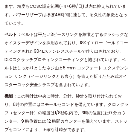
ます。精度もCOSC認定範囲(-4+6秒/日)以内に抑えられていま
す。パワーリザーブはほぼ48時間に達して、耐久性の象徴となっ
ています。
ベルト：
ベルトは平たい3ピースリンクを象徴とするクラシックな
オイスターデザインを採用されており、18Kイエローゴールドコー
ティングされた904Lステンレススチールで作り出されており、
DLCスクラッチプロティングコーティングも施されています。ベ
ルトはしっかりとしたネジ山と5 mm コンフォート エクステンシ
ョン リンク（イージリンクとも言う）を備えた折りたたみ式オイ
スターロック安全クラスプを含まれています。
機能：
この時計は中央に時針、分針、秒針を取り付けられてお
り、6時の位置にはスモールセコンドを備えています。クロノグラ
フ（センター針）の精度は1/8秒以内で、3時の位置には0 分カウ
ンター、9 時位置には 12 時間カウンターを備えています。ストッ
プセコンドにより、正確な計時ができます。