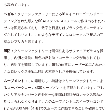
も高めています。
ベゼル：
クリーンファクトリーによる18Ｋイエローゴールドコー
ティングされた頑丈な904Lステンレススチールで作り出されたベ
ゼルは固定されており、数字と目盛りはブラック色でコーティン
グされております。このようなデザインはロレックス正規品の完
璧なレプリカと言えます。
風防：
クリーンファクトリーは耐傷性あるサファイアガラスを採
用し、内側と外側に無色の反射防止コーティングが施されてお
り、透明度を確保しています。6時の位置にレーザー加工された小
さなロレックス王冠は時計の本物らしさを確保しています。
ムーブメント：
この素晴らしい時計はクリーンファクトリーによ
るスーパークローン4130ムーブメントを搭載されています。正し
いシリアルナンバーと内外同一な刻印は時計がロレックス製品と
見つけられなくなります。このムーブメントはスイープセコンド
針が28,800 VPH (4Hz)でスムーズに作動できることを確保してい