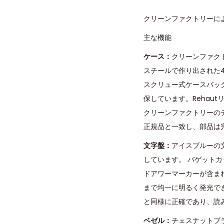
クリーンファクトリーによ
主な機能
ケース：
クリーンファク
スチールで作り出された
スクリュー式ケースバッ
保しています。Rehaut
クリーンファクトリーの
正規品と一致し、部品は
文字盤：
アイスブルーの
しています。 バゲットカ
ドアワーマーカーが含ま
まで均一に明るく発光で
と同様に正確であり、読
ベゼル：
チェスナットブ