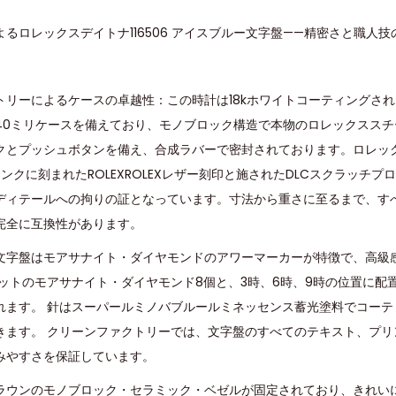
るロレックスデイトナ116506 アイスブルー文字盤——精密さと職人技
トリーによるケースの卓越性：この時計は18kホワイトコーティングされ
40ミリケースを備えており、モノブロック構造で本物のロレックススチ
クとプッシュボタンを備え、合成ラバーで密封されております。ロレッ
リンクに刻まれたROLEXROLEXレザー刻印と施されたDLCスクラッチ
ディテールへの拘りの証となっています。寸法から重さに至るまで、す
完全に互換性があります。
文字盤はモアサナイト・ダイヤモンドのアワーマーカーが特徴で、高級
ットのモアサナイト・ダイヤモンド8個と、3時、6時、9時の位置に配
れます。 針はスーパールミノバブルールミネッセンス蓄光塗料でコーテ
きます。 クリーンファクトリーでは、文字盤のすべてのテキスト、プリ
みやすさを保証しています。
ラウンのモノブロック・セラミック・ベゼルが固定されており、きれい