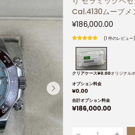
り セラミックベゼ
Cal.4130ムーブ
¥
186,000.00
(
1
件のレビュー
クリアケース
¥
0.00
オリジナル
オプション料金
¥
0.00
合計オプション料金
¥
186,000.00