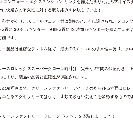
 5 mm コンフォート エクステンション リンクを備えた折りたたみ式オイ
ーは快適さと耐久性に対する取り組みを体現しています。
、秒針があり、スモールセコンド針は6時のところに設けられ、クロノグラ
 時位置に 30 分カウンター、9 時位置に 12 時間カウンターを備えて
可能です。
リー製品は厳密なテストを経て、最大100メートルの防水性を誇り、水
リーのロレックススーパークローン時計は、完全な2年間の保証付き、
れにより、製品の品質と正確性が保証されます。
りの精巧さまで、クリーンファクトリーデイトナのあらゆる方面はロレ
は単なるアクセサリーではなく、比類できない芸術性を象徴するもので
クリーンファクトリー クローン ウォッチを体験しましょう！