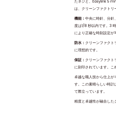
たネジと、Easylink
は、クリーンファクトリ
機能：
中央に時針、分針
度は1/8 秒以内です。3
により正確な時刻設定が
防水：
クリーンファクト
に理想的です。
保証：
クリーンファクト
に刻印されています。こ
卓越な職人技から仕上が
す。この素晴らしい時計
て際立っています。
精度と卓越性が融合した