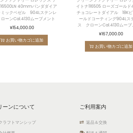
16500LN 40mmパンダダイア
イトナ116505 ローズゴールド
ラミックベゼル 904Lステンレ
チョコレートダイアル 18K
ローンCal.4130ムーブメント
ールドコーティング904Lス
ス クローンCal.4130ムー
¥
154,000.00
¥
167,000.00
お買い物カゴに追加
お買い物カゴに追加
リーンについて
ご利用案内
クラフトマンシップ
返品＆交換
会社概要
配送＆通関