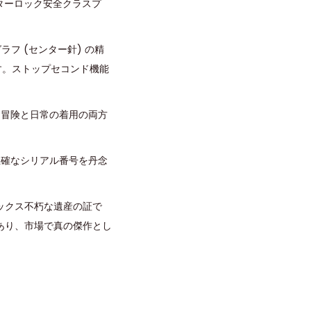
スターロック安全クラスプ
フ (センター針) の精
います。ストップセコンド機能
中冒険と日常の着用の両方
正確なシリアル番号を丹念
ックス不朽な遺産の証で
あり、市場で真の傑作とし