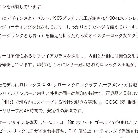
インを踏襲しています。
ーにデザインされたベルトが905プラチナ加工が施された904Lステン
ィングコーティングを施されており、しっかりとしたネジも備えています
イージリンクとも言う）を備えた折りたたみ式オイスターロック安全ク
リーは耐傷性あるサファイアガラスを採用し、内側と外側には無色反射
を確保しています。6時のところにレザー刻印されたロレックス王冠が
モデルはロレックス 4130 クローン クロノグラフ ムーブメントが搭
シリアルナンバーと内側と外側の同一の刻印が特徴で、正規品と見分け
PH (4Hz) で滑らかにスイープする秒針の動きを実現し、COSC 認証制限 (
ーリザーブ約48時間で、安定性の象徴です。
ー デザインを体現したベルトは、18K ホワイト ゴールドで包まれたソリ
 ピース リンクにデザイされ手落ち、DLC 傷防止コーティングで保護