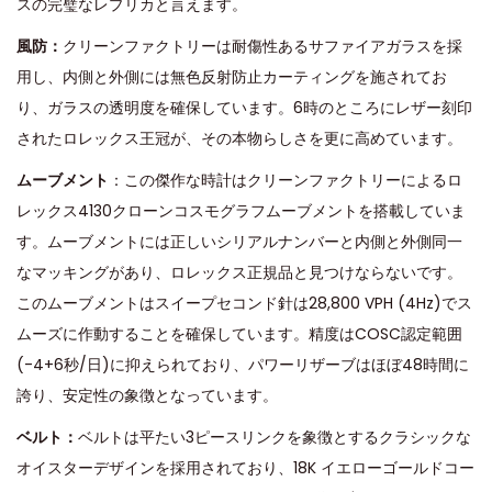
スの完璧なレプリカと言えます。
風防：
クリーンファクトリーは耐傷性あるサファイアガラスを採
用し、内側と外側には無色反射防止カーティングを施されてお
り、ガラスの透明度を確保しています。6時のところにレザー刻印
されたロレックス王冠が、その本物らしさを更に高めています。
ムーブメント
：この傑作な時計はクリーンファクトリーによるロ
レックス4130クローンコスモグラフムーブメントを搭載していま
す。ムーブメントには正しいシリアルナンバーと内側と外側同一
なマッキングがあり、ロレックス正規品と見つけならないです。
このムーブメントはスイープセコンド針は28,800 VPH (4Hz)でス
ムーズに作動することを確保しています。精度はCOSC認定範囲
(-4+6秒/日)に抑えられており、パワーリザーブはほぼ48時間に
誇り、安定性の象徴となっています。
ベルト：
ベルトは平たい3ピースリンクを象徴とするクラシックな
オイスターデザインを採用されており、18K イエローゴールドコー