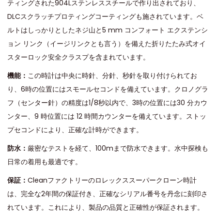
ティングされた904Lステンレススチールで作り出されており、
DLCスクラッチプロティングコーティングも施されています。ベ
ルトはしっかりとしたネジ山と5 mm コンフォート エクステンシ
ョン リンク（イージリンクとも言う）を備えた折りたたみ式オイ
スターロック安全クラスプを含まれています。
機能：
この時計は中央に時針、分針、秒針を取り付けられてお
り、6時の位置にはスモールセコンドを備えています。クロノグラ
フ（センター針）の精度は1/8秒以内で、3時の位置には30 分カウ
ンター、9 時位置には 12 時間カウンターを備えています。ストッ
プセコンドにより、正確な計時ができます。
防水：
厳密なテストを経て、100mまで防水できます。水中探検も
日常の着用も最適です。
保証：
Cleanファクトリーのロレックススーパークローン時計
は、完全な2年間の保証付き、正確なシリアル番号を丹念に刻印さ
れています。これにより、製品の品質と正確性が保証されます。