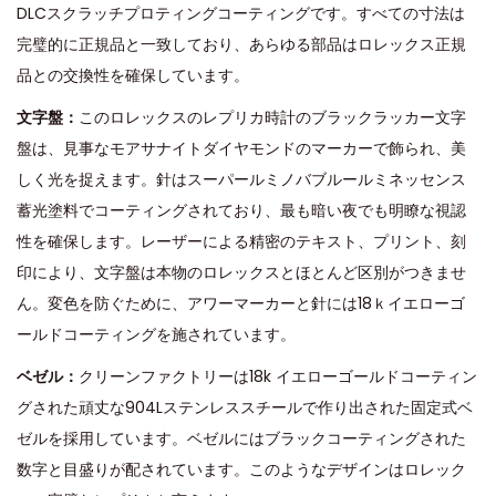
DLCスクラッチプロティングコーティングです。すべての寸法は
完璧的に正規品と一致しており、あらゆる部品はロレックス正規
品との交換性を確保しています。
文字盤：
このロレックスのレプリカ時計のブラックラッカー文字
盤は、見事なモアサナイトダイヤモンドのマーカーで飾られ、美
しく光を捉えます。針はスーパールミノバブルールミネッセンス
蓄光塗料でコーティングされており、最も暗い夜でも明瞭な視認
性を確保します。レーザーによる精密のテキスト、プリント、刻
印により、文字盤は本物のロレックスとほとんど区別がつきませ
ん。変色を防ぐために、アワーマーカーと針には18ｋイエローゴ
ールドコーティングを施されています。
ベゼル：
クリーンファクトリーは18k イエローゴールドコーティン
グされた頑丈な904Lステンレススチールで作り出された固定式ベ
ゼルを採用しています。ベゼルにはブラックコーティングされた
数字と目盛りが配されています。このようなデザインはロレック