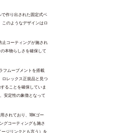
ールで作り出された固定式ベ
。このようなデザインはロ
防止コーティングが施され
計の本物らしさを確保して
グラフムーブメントを搭載
、ロレックス正規品と見つ
作動することを確保していま
り、安定性の象徴となって
用されており、18Kゴー
ィングコーティングも施さ
（イージリンクとも言う）を