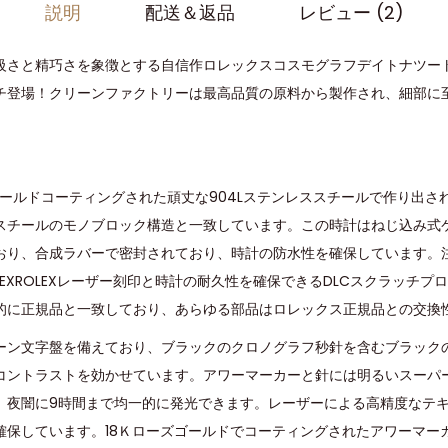
説明
配送＆返品
レビュー (2)
級さと精巧さを象徴とする自信作ロレックスコスモグラフデイトナツート
チ登場！クリーンファクトリーは最高品質の原料から製作され、細部に
。
ゴールドコーティングされた頑丈な904Lステンレススチールで作り出さ
スチールのモノブロック構造と一致しています。この時計はねじ込み式
おり、合成ラバーで密封されており、時計の防水性を確保しています。
OLEXROLEXレーザー刻印と時計の耐久性を確保できるDLCスクラッチ
的に正規品と一致しており、あらゆる部品はロレックス正規品との交換
ーン文字盤を備えており、ブラックのクロノグラフ秒針を含むブラック
コントラストを効かせています。アワーマーカーと針には明るいスーパ
、夜闇に9時間まで均一的に発光できます。レーザーによる高精度なテ
確保しています。18Ｋローズゴールドでコーティングされたアワーマー