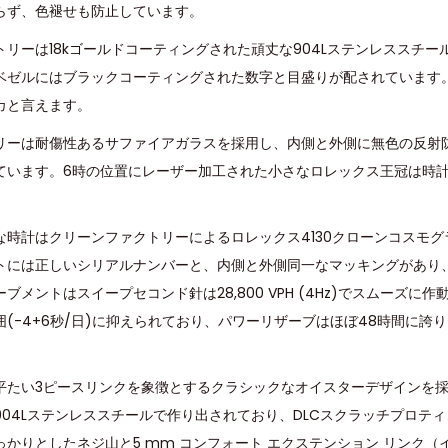
らず、色褪せも防止しています。
トリーは18kゴールドコーティングされた頑丈な904Lステンレススチ
ベゼルにはブラックコーティングされた数字と目盛りが配されています
カと言えます。
リーは耐傷性あるサファイアガラスを採用し、内側と外側に無色の反射
ています。6時の位置にレーザー加工された小さなロレックス王冠は時
な時計はクリーンファクトリーによるロレックス4130クローンコスモ
トには正しいシリアルナンバーと、内側と外側同一なマッキングがあり
メントはスイープセコンド針は28,800 VPH (4Hz)でスムーズに
囲(-4+6秒/日)に抑えられており、パワーリザーブはほぼ48時間に誇
平たい3ピースリンクを象徴とするクラシックなオイスターデザインを採
04Lステンレススチールで作り出されており、DLCスクラッチプロテ
かりとしたネジ山と5 mm コンフォート エクステンション リンク