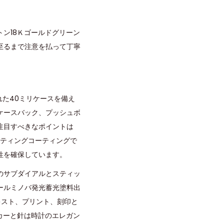
ン18Ｋゴールドグリーン
至るまで注意を払って丁寧
れた40ミリケースを備え
ケースバック、プッシュボ
注目すべきなポイントは
プロティングコーティングで
性を確保しています。
のサブダイアルとスティッ
ールミノバ発光蓄光塗料出
キスト、プリント、刻印と
カーと針は時計のエレガン