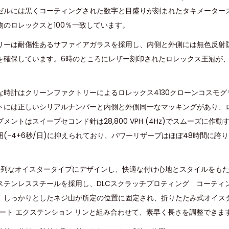
ゼルには黒くコーティングされた数字と目盛りが刻まれたタキメーター
のロレックスと100％一致しています。
リーは耐傷性あるサファイアガラスを採用し、内側と外側には無色反射
を確保しています。6時のところにレザー刻印されたロレックス王冠が
な時計はクリーンファクトリーによるロレックス4130クローンコスモ
トには正しいシリアルナンバーと内側と外側同一なマッキングがあり、
ントはスイープセコンド針は28,800 VPH (4Hz)でスムーズに作
囲(-4+6秒/日)に抑えられており、パワーリザーブはほぼ48時間に誇
3列なオイスタータイプにデザインし、快適な付け心地とスタイルをも
度ステンレススチールを採用し、DLCスクラッチプロティング コーティ
。しっかりとしたネジ山が所定の位置に固定され、折りたたみ式オイス
 コンフォート エクステンション リンと組み合わせて、素早く長さを調整できま