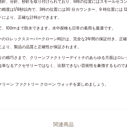
時針、分針、秒針を取り付けられており、6時の位置にはスモールセコ
精度は1/8秒以内で、3時の位置には30 分カウンター、9 時位置には 1
ドにより、正確な計時ができます。
て、100mまで防水できます。水中探検も日常の着用も最適です。
トリーのロレックススーパークローン時計は、完全な2年間の保証付き、正
により、製品の品質と正確性が保証されます。
りの精巧さまで、クリーンファクトリーデイトナのあらゆる方面はロレ
は単なるアクセサリーではなく、比類できない芸術性を象徴するもので
リーン ファクトリー クローン ウォッチを楽しめましょう。
関連商品