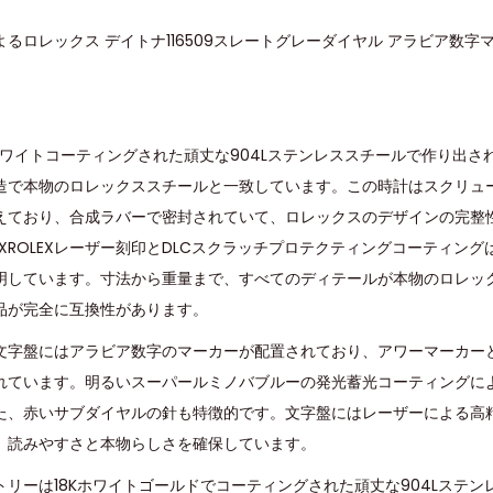
るロレックス デイトナ116509スレートグレーダイヤル アラビア数
ホワイトコーティングされた頑丈な904Lステンレススチールで作り出さ
造で本物のロレックススチールと一致しています。この時計はスクリュ
ており、合成ラバーで密封されていて、ロレックスのデザインの完整性を
EXROLEXレーザー刻印とDLCスクラッチプロテクティングコーティン
明しています。寸法から重量まで、すべてのディテールが本物のロレッ
品が完全に互換性があります。
文字盤にはアラビア数字のマーカーが配置されており、アワーマーカーと
れています。明るいスーパールミノバブルーの発光蓄光コーティングに
た、赤いサブダイヤルの針も特徴的です。文字盤にはレーザーによる高
、読みやすさと本物らしさを確保しています。
トリーは18Kホワイトゴールドでコーティングされた頑丈な904Lステ