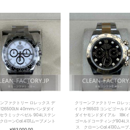
ンファクトリー ロレックス デ
クリーンファクトリー ロレッ
126500LN 40mmパンダダイ
イトナ116503 コンビゴールド
セラミックベゼル 904Lステン
ダイヤモンドダイアル 18K
クローンCal.4131ムーブメント
ゴールドコーティング904L
ス クローンCal.4130ムー
¥
163,000.00