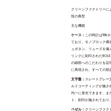
クリーンファクトリーによ
技の典型
主な機能
ケース：
この時計は18k
ており、モノブロック構
ュボタン、リューズを備え
リンクに刻印されたROL
の細部へのこだわりを証
に再現され、すべての部
文字盤：
スレートグレー
ルドコーティングが施さ
均一に発光できます。ま
ト、刻印が施されており
ベゼル：
クリーンファク