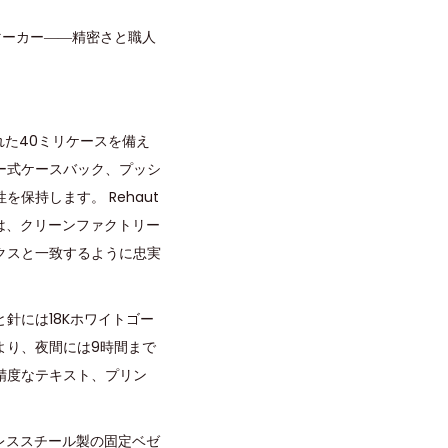
字マーカー――精密さと職人
れた40ミリケースを備え
ー式ケースバック、プッシ
保持します。 Rehaut
グは、クリーンファクトリー
クスと一致するように忠実
針には18Kホワイトゴー
より、夜間には9時間まで
精度なテキスト、プリン
ンレススチール製の固定ベゼ