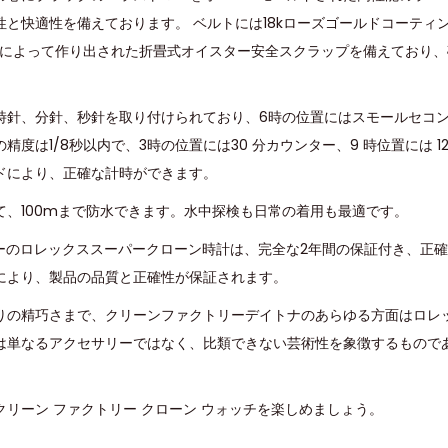
性と快適性を備えております。 ベルトには18kローズゴールドコーティ
ールによって作り出された折畳式オイスター安全スクラップを備えており
時針、分針、秒針を取り付けられており、6時の位置にはスモールセコ
精度は1/8秒以内で、3時の位置には30 分カウンター、9 時位置には 1
ドにより、正確な計時ができます。
て、100mまで防水できます。水中探検も日常の着用も最適です。
トリーのロレックススーパークローン時計は、完全な2年間の保証付き、正
により、製品の品質と正確性が保証されます。
りの精巧さまで、クリーンファクトリーデイトナのあらゆる方面はロレ
は単なるアクセサリーではなく、比類できない芸術性を象徴するもので
リーン ファクトリー クローン ウォッチを楽しめましょう。