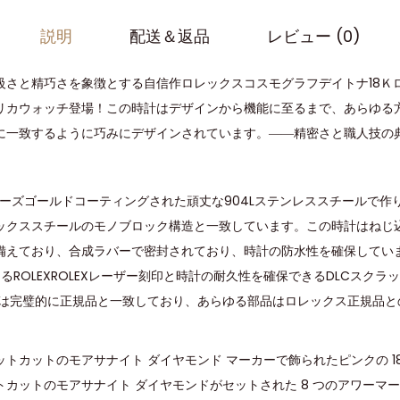
説明
配送＆返品
レビュー (0)
級さと精巧さを象徴とする自信作ロレックスコスモグラフデイトナ18Ｋ
リカウォッチ登場！この時計はデザインから機能に至るまで、あらゆる
に一致するように巧みにデザインされています。――精密さと職人技の
ローズゴールドコーティングされた頑丈な904Lステンレススチールで作
ックススチールのモノブロック構造と一致しています。この時計はねじ
備えており、合成ラバーで密封されており、時計の防水性を確保していま
あるROLEXROLEXレーザー刻印と時計の耐久性を確保できるDLCスク
法は完璧的に正規品と一致しており、あらゆる部品はロレックス正規品と
トカットのモアサナイト ダイヤモンド マーカーで飾られたピンクの 18K
カットのモアサナイト ダイヤモンドがセットされた 8 つのアワーマーカ