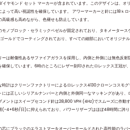
のダイヤモンド セット マーカーが含まれています。このデザインは、オ
によって高い視認性を確保しています。 アワーマーカーと針には18ｋ
の高級感も高めながら、色褪せも防止しています。
のモノブロック・セラミックベゼルが固定されており、タキメータース
ーズゴールドでコーティングされており、すべての細部においてオリジナ
リーは耐傷性あるサファイアガラスを採用し、内側と外側には無色反射
を確保しています。6時のところにレザー刻印されたロレックス王冠が
な時計はクリーンファクトリーによるロレックス4130クローンコスモ
トには正しいシリアルナンバーと内側と外側同一なマッキングがあり、
ントはスイープセコンド針は28,800 VPH (4Hz)でスムーズに作
囲(-4+6秒/日)に抑えられており、パワーリザーブはほぼ48時間に誇
の芯にブラックのエラストマーをオーバーモールドされた高性能のラバ