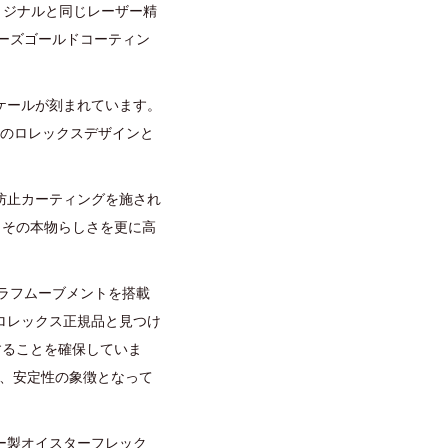
リジナルと同じレーザー精
ローズゴールドコーティン
ケールが刻まれています。
ルのロレックスデザインと
防止カーティングを施され
、その本物らしさを更に高
グラフムーブメントを搭載
ロレックス正規品と見つけ
動することを確保していま
り、安定性の象徴となって
ー製オイスターフレック