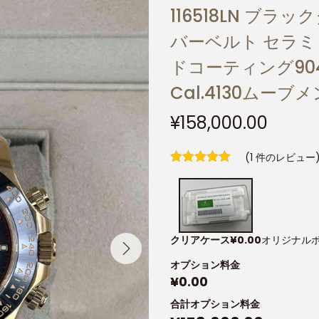
116518LN ブ
バーベルト セラミ
ドコーティング90
Cal.4130ムーブ
¥
158,000.00
(
1
件のレビュー
クリアケース
¥
0.00
オリジナル
オプション料金
¥
0.00
合計オプション料金