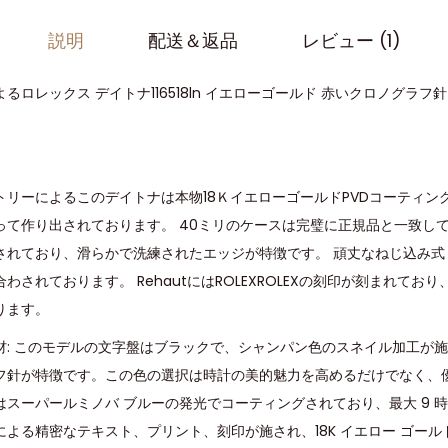
説明
配送＆返品
レビュー (1)
ロレックス デイトナ116518ln イエローゴールド 赤いクロノグラフ
リーによるこのデイトナは本物18ＫイエローゴールドPVDコーティング
って作り出されております。 40ミリのケースは完璧に正規品と一致して
されており、滑らかで洗練されたエッジが特徴です。 頑丈なねじ込み式
わされております。 RehautにはROLEXROLEXの刻印が刻まれてお
ります。
材: このモデルの文字盤はブラックで、シャンパン色のスネイル加工が
フ針が特徴です。この色の選択は時計の美的魅力を高めるだけでなく、
スーパールミノバ ブルーの発光でコーティングされており、最大 9 
よる精密なテキスト、プリント、刻印が施され、18K イエロー ゴー