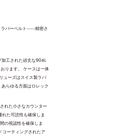
針 ラバーベルト――精密さ
加工された頑丈な904L
おります。 ケースは一体
リューズはスイス製ラバ
り、あらゆる方面はロレック
施された小さなカウンター
優れた可読性も確保しま
時間の視認性を確保しま
ルドコーティングされたア