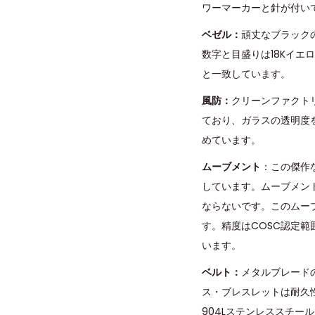
ワーマーカーと針が付い
ベゼル：
頑丈なブラック
数字と目盛りは18Kイ
と一致しています。
風防：
クリーンファクト
ており、ガラスの透明度
めています。
ムーブメント
：この傑作
しています。ムーブメン
ならないです。このムーブメ
す。精度はCOSC認定範
います。
ベルト：
メタルブレード
ス・ブレスレットは耐久
904Lステンレススチ