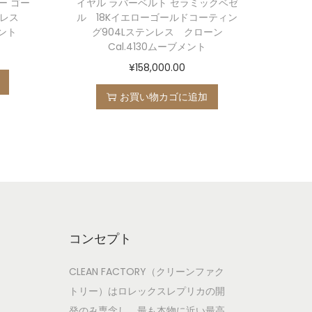
ー ゴー
イヤル ラバーベルト セラミックベゼ
テンレス
ル 18Kイエローゴールドコーティン
メント
グ904Lステンレス クローン
Cal.4130ムーブメント
¥
158,000.00
お買い物カゴに追加
コンセプト
CLEAN FACTORY（クリーンファク
トリー）はロレックスレプリカの開
発のみ専念し、最も本物に近い最高