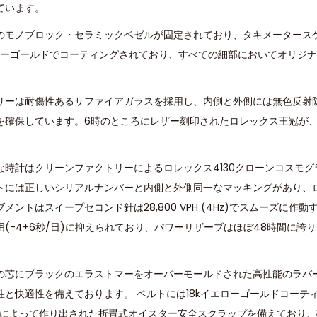
ています。
のモノブロック・セラミックベゼルが固定されており、タキメータース
エローゴールドでコーティングされており、すべての細部においてオリジ
リーは耐傷性あるサファイアガラスを採用し、内側と外側には無色反射
を確保しています。6時のところにレザー刻印されたロレックス王冠が
な時計はクリーンファクトリーによるロレックス4130クローンコスモ
トには正しいシリアルナンバーと内側と外側同一なマッキングがあり、
ントはスイープセコンド針は28,800 VPH (4Hz)でスムーズに作
囲(-4+6秒/日)に抑えられており、パワーリザーブはほぼ48時間に誇
の芯にブラックのエラストマーをオーバーモールドされた高性能のラバ
性と快適性を備えております。 ベルトには18kイエローゴールドコーテ
ールによって作り出された折畳式オイスター安全スクラップを備えており