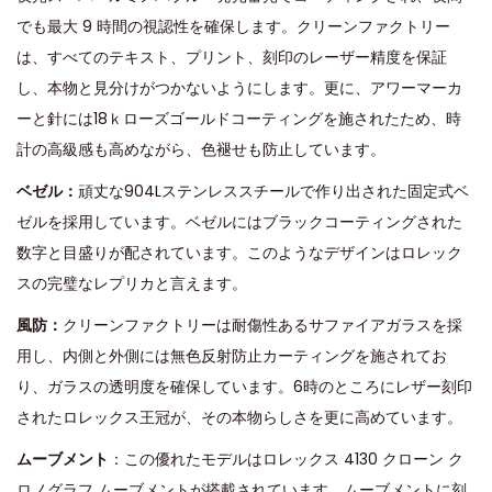
でも最大 9 時間の視認性を確保します。クリーンファクトリー
は、すべてのテキスト、プリント、刻印のレーザー精度を保証
し、本物と見分けがつかないようにします。更に、アワーマーカ
ーと針には18ｋローズゴールドコーティングを施されたため、時
計の高級感も高めながら、色褪せも防止しています。
ベゼル：
頑丈な904Lステンレススチールで作り出された固定式ベ
ゼルを採用しています。ベゼルにはブラックコーティングされた
数字と目盛りが配されています。このようなデザインはロレック
スの完璧なレプリカと言えます。
風防：
クリーンファクトリーは耐傷性あるサファイアガラスを採
用し、内側と外側には無色反射防止カーティングを施されてお
り、ガラスの透明度を確保しています。6時のところにレザー刻印
されたロレックス王冠が、その本物らしさを更に高めています。
ムーブメント
：この優れたモデルはロレックス 4130 クローン ク
ロノグラフ ムーブメントが搭載されています。ムーブメントに刻