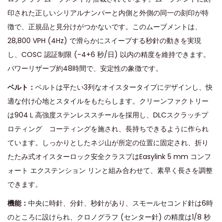
印された正しいシリアルナンバーと内側と外側の同一の刻印が特
徴で、正規品と見分けがつかないです。このムーブメントは、
28,800 VPH (4Hz) で滑らかにスイープする秒針の動きを実現
し、COSC 認証制限 (-4+6 秒/日) 以内の精度を維持できます。
パワーリザーブ約48時間で、安定性の象徴です。
ベルト：
ベルトは平たい3列なオイスタータイプにデザインし、快
適な付け心地とスタイルをもたらします。クリーンファクトリー
は904Ｌ高強度ステンレススチールを採用し、DLCスクラッチプ
ロティング コーティングを施され、長持ちできるように作られ
ています。しっかりとしたネジ山が所定の位置に固定され、折り
たたみ式オイスターロック安全クラスプはEasylink 5 mm コンフ
ォート エクステンション リンと組み合わせて、素早く長さを調整
できます。
機能：
中央に時針、分針、秒針があり、スモールセコンド針は6時
のところに設けられ、クロノグラフ (センター針) の精度は1/8 秒