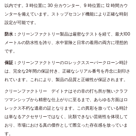
以内です。3 時位置に 30 分カウンター、9 時位置に 12 時間カウ
ンターを備えています。ストップセコンド機能により正確な時刻
設定が可能です。
防水：
クリーンファクトリー製品は厳密なテストを経て、最大100
メートルの防水性を誇り、水中冒険と日常の着用の両方に理想的
です。
保証：
クリーンファクトリーのロレックススーパークローン時計
は、完全な2年間の保証付き、正確なシリアル番号を丹念に刻印さ
れています。これにより、製品の品質と正確性が保証されます。
クリーンファクトリー デイトナはその非の打ち所が無いクラフ
ツマンシップから精密な仕上がりに至るまで、あらゆる方面はロ
レックス不朽な遺産の証となります。この異彩を放っている時計
は単なるアクセサリーではなく、比類できない芸術性を体現して
おり、市場における真の傑作として際立った存在感を放っていま
す。