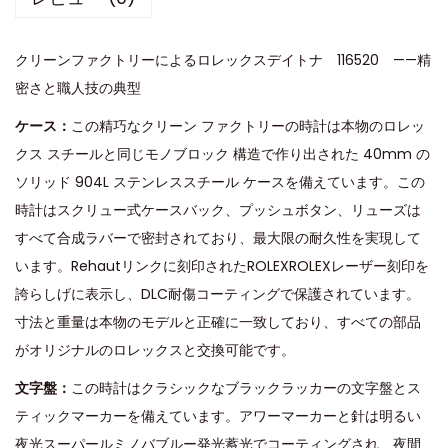
クリーンファクトリーによるロレックスデイトナ 116520 ——精
密さと職人技の典型
ケース：
この精巧なクリーン ファクトリーの時計は本物のロレッ
クス スチールと同じモノブロック 構造で作り出された 40mm の
ソリッド 904L ステンレススチール ケースを備えています。この
時計はスクリュー式ケースバック、プッシュボタン、リューズは
すべて合成ラバーで密封されており、最大限の耐久性を実現して
います。Rehautリンクに刻印されたROLEXROLEXレーザー刻印を
誇らしげに表示し、DLC耐傷コーティングで保護されています。
寸法と重量は本物のモデルと正確に一致しており、すべての部品
がオリジナルのロレックスと交換可能です。
文字盤：
この時計はクラシックなブラックラッカーの文字盤とス
ティックマーカーを備えています。アワーマーカーと針は明るい
夜光スーパールミノバブルー発光蓄光でコーティングされ、夜間