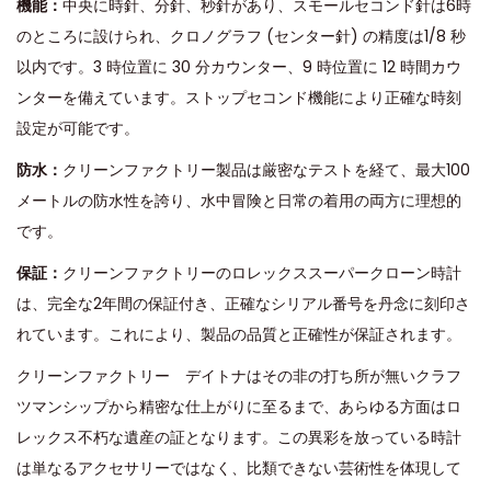
機能：
中央に時針、分針、秒針があり、スモールセコンド針は6時
のところに設けられ、クロノグラフ (センター針) の精度は1/8 秒
以内です。3 時位置に 30 分カウンター、9 時位置に 12 時間カウ
ンターを備えています。ストップセコンド機能により正確な時刻
設定が可能です。
防水：
クリーンファクトリー製品は厳密なテストを経て、最大100
メートルの防水性を誇り、水中冒険と日常の着用の両方に理想的
です。
保証：
クリーンファクトリーのロレックススーパークローン時計
は、完全な2年間の保証付き、正確なシリアル番号を丹念に刻印さ
れています。これにより、製品の品質と正確性が保証されます。
クリーンファクトリー デイトナはその非の打ち所が無いクラフ
ツマンシップから精密な仕上がりに至るまで、あらゆる方面はロ
レックス不朽な遺産の証となります。この異彩を放っている時計
は単なるアクセサリーではなく、比類できない芸術性を体現して