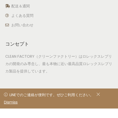
配送＆通関
よくある質問
お問い合わせ
コンセプト
CLEAN FACTORY（クリーンファクトリー）はロレックスレプリ
カの開発のみ専念し、最も本物に近い最高品質ロレックスレプリ
カ製品を提供しています。
LINEでのご連絡が便利です。ぜひご利用ください。
LINEでのご連絡が便利です。ぜひご利用ください。
Dismiss
非表示
© 2020
Privacy Policy
All rights reserved. Designed &
developed by clean factory