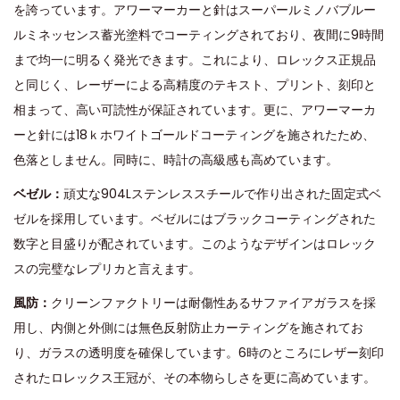
を誇っています。アワーマーカーと針はスーパールミノバブルー
ルミネッセンス蓄光塗料でコーティングされており、夜間に9時間
まで均一に明るく発光できます。これにより、ロレックス正規品
と同じく、レーザーによる高精度のテキスト、プリント、刻印と
相まって、高い可読性が保証されています。更に、アワーマーカ
ーと針には18ｋホワイトゴールドコーティングを施されたため、
色落としません。同時に、時計の高級感も高めています。
ベゼル：
頑丈な904Lステンレススチールで作り出された固定式ベ
ゼルを採用しています。ベゼルにはブラックコーティングされた
数字と目盛りが配されています。このようなデザインはロレック
スの完璧なレプリカと言えます。
風防：
クリーンファクトリーは耐傷性あるサファイアガラスを採
用し、内側と外側には無色反射防止カーティングを施されてお
り、ガラスの透明度を確保しています。6時のところにレザー刻印
されたロレックス王冠が、その本物らしさを更に高めています。