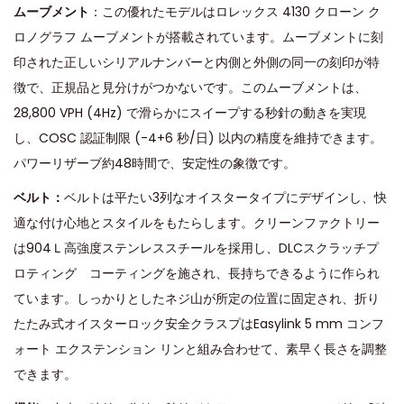
ムーブメント
：この優れたモデルはロレックス 4130 クローン ク
ロノグラフ ムーブメントが搭載されています。ムーブメントに刻
印された正しいシリアルナンバーと内側と外側の同一の刻印が特
徴で、正規品と見分けがつかないです。このムーブメントは、
28,800 VPH (4Hz) で滑らかにスイープする秒針の動きを実現
し、COSC 認証制限 (-4+6 秒/日) 以内の精度を維持できます。
パワーリザーブ約48時間で、安定性の象徴です。
ベルト：
ベルトは平たい3列なオイスタータイプにデザインし、快
適な付け心地とスタイルをもたらします。クリーンファクトリー
は904Ｌ高強度ステンレススチールを採用し、DLCスクラッチプ
ロティング コーティングを施され、長持ちできるように作られ
ています。しっかりとしたネジ山が所定の位置に固定され、折り
たたみ式オイスターロック安全クラスプはEasylink 5 mm コンフ
ォート エクステンション リンと組み合わせて、素早く長さを調整
できます。