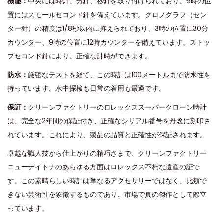
機能：
中央には時針、分針、秒針を取り付けられており、6時の位
置にはスモールセコンド針を備えています。クロノグラフ（セン
ター針）の精度は1/8秒以内に抑えられており、3時の位置に30分
カウンター、9時の位置に12時カウンターを備えています。ストッ
プセコンド針により、正確な計時ができます。
防水：
厳密なテストを経て、この時計は100メートルまで防水性を
持っています。水中探検も日常の着用も最適です。
保証：
クリーンファクトリーのロレックススーパークローン時計
は、完全な2年間の保証付き、正確なシリアル番号を丹念に刻印さ
れています。これにより、製品の品質と正確性が保証されます。
卓越な職人技から仕上がりの精巧さまで、クリーンファクトリー
ニューデイトナのあらゆる方面はロレックス不朽な遺産の証で
す。この素晴らしい時計は単なるアクセサリーではなく、比類で
きない芸術性を象徴するものであり、市場で真の傑作として際立
っています。