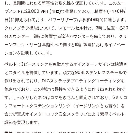
し、長期間にわたる堅牢性と耐久性を保証しています。このムー
ブメントは28,800 VPH (4Hz)で作動しており、精度も(-4+6秒/
日)に抑えられており、パワーリザーブはほぼ48時間に達します。
クロノグラフ機能について、スモールセル針と、3時に位置する30
分カウンター、9時に位置する12時カウンターを備えており、クリ
ーンファクトリーは卓越性への拘りと時計製造におけるイノベー
ションを証明しています。
ベルト：
3ピースリンクを象徴とするオイスターデザインは快適さ
とスタイルを提供しています。頑丈な904Lステンレススチールで
作り出されており、DLCスクラッチプロティングコーティングを
施されており、この時計は長持ちできるように作り出された物で
す。しっかりしたネジはコマをきちんと固定されており、5ミリコ
ンフォートエクステンションリンク（イージリンクとも言う）を
含む折畳式オイスターロック安全スクラップにより素早くベルト
調節を実現します。