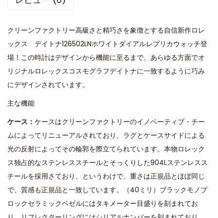
クリーンファクトリー高級さと精巧さを象徴とする自信新作ロレ
ックス デイトナ126502LNホワイトダイアルレプリカウォッチ登
場！この時計はデザインから機能に至るまで、あらゆる方面でオ
リジナルロレックスコスモグラフデイトナに一致するように巧み
にデザインされています。
主な機能
ケース：
ケースはクリーンファクトリーのイノベーティブ・チー
ムによってリニューアルされており、ラグとケースサイドによる
光の反射によってその輪郭を際立てられています。本物ロレック
ス独占的なステンレススチールとそっくりした904Lステンレスス
チールを採用さており、というわけで、重さは正規品とほぼ同じ
で、質感も正規品と一致しています。（40ミリ）ブラックモノブ
ロックセラミックベゼルにはタキメーター目盛りを刻まれてお
り、リフレクターリングにはシリアルナンバーを刻まれており、