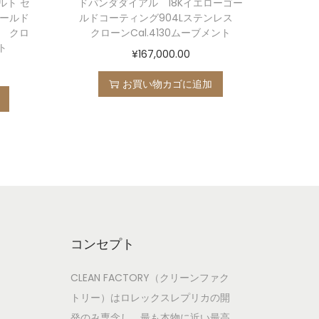
ルト セ
ドパンダダイアル 18Kイエローゴー
ゴールド
ルドコーティング904Lステンレス
ス クロ
クローンCal.4130ムーブメント
ト
¥
167,000.00
お買い物カゴに追加
コンセプト
CLEAN FACTORY（クリーンファク
トリー）はロレックスレプリカの開
発のみ専念し、最も本物に近い最高