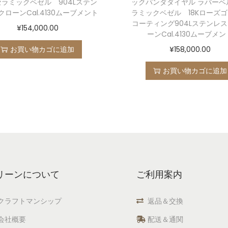
セラミックベゼル 904Lステン
ックパンダダイヤル ラバーベ
ローンCal.4130ムーブメント
ラミックベゼル 18Kローズ
コーティング904Lステンレ
¥
154,000.00
ーンCal.4130ムーブメン
お買い物カゴに追加
¥
158,000.00
お買い物カゴに追加
リーンについて
ご利用案内
クラフトマンシップ
返品＆交換
会社概要
配送＆通関