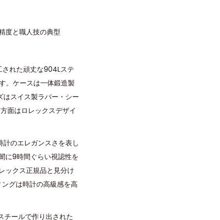
 精度と職人技の典型
された頑丈な904Lステ
す。ケースは一体鍛造製
ズはスイス製ラバー・シー
ゆる方面はロレックスデザイ
時計のエレガンスさを表し
闇に9時間ぐらい視認性を
レックス正規品と見分け
ィングは時計の高級感を高
ススチールで作り出された