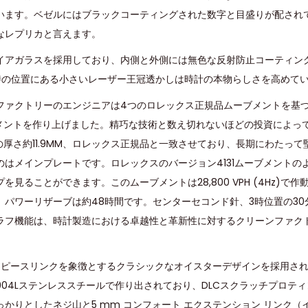
います。ベゼルにはブラックコーティングされた数字と目盛りが配され
なレプリカと言えます。
イアガラスを採用しており、内側と外側には無色な反射防止コーティン
時の位置にある小さいレーザー王冠透かしは時計の本物らしさを高めて
ファクトリーのエンジニアは4つのロレックス正規品ムーブメントを基
ーブメントを作り上げました。精巧な技術と数え切れないほどの投資によっ
トの厚さ約11.9MM、ロレックス正規品と一致させており、長期にわたっ
のはメインプレートです。ロレックスのバージョン4131ムーブメントの
見ることができます。このムーブメントは28,800 VPH (4Hz)で作
、パワーリザーブは約48時間です。センターセコンド針、3時位置の30
ラフ機能は、時計製造における卓越性と革新性に対するクリーンファク
3ピースリンクを象徴とするクラシックなオイスターデザインを採用されて
04Lステンレススチールで作り出されており、DLCスクラッチプロテ
かりとしたネジ山と5 mm コンフォート エクステンション リンク