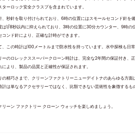
スターロック安全クラスプを含まれています。
針、秒針を取り付けられており、6時の位置にはスモールセコンド針を
は1/8秒以内に抑えられており、3時の位置に30分カウンター、9時の
セコンド針により、正確な計時ができます。
て、この時計は100メートルまで防水性を持っています。水中探検も日
リーのロレックススーパークローン時計は、完全な2年間の保証付き、
れにより、製品の品質と正確性が保証されます。
りの精巧さまで、クリーンファクトリーニューデイトナのあらゆる方面
時計は単なるアクセサリーではなく、比類できない芸術性を象徴するも
リーン ファクトリー クローン ウォッチを楽しめましょう。