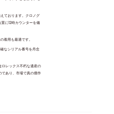
備えております。クロノグ
位置に12時カウンターを備
常の着用も最適です。
正確なシリアル番号を丹念
はロレックス不朽な遺産の
のであり、市場で真の傑作