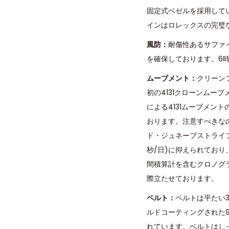
固定式ベゼルを採用して
インはロレックスの完璧
風防：
耐傷性あるサファ
を確保しております。6
ムーブメント：
クリーン
初の4131クローンム
による4131ムーブメン
おります。注意すべきな
ド・ジュネーブストライプを
秒/日)に抑えられており
間積算計を含むクロノグ
際立たせております。
ベルト：
ベルトは平たい
ルドコーティングされた9
れています。ベルトはしっ