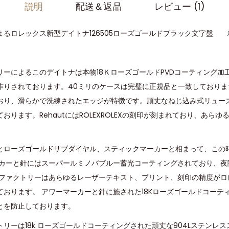
説明
配送＆返品
レビュー (1)
よるロレックス新型デイトナ126505ローズゴールドブラック文字盤
ーによるこのデイトナは本物18ＫローズゴールドPVDコーティング加工
作りされております。40ミリのケースは完璧に正規品と一致しておりま
おり、滑らかで洗練されたエッジが特徴です。頑丈なねじ込み式リュー
おります。RehautにはROLEXROLEXの刻印が刻まれており、あら
とローズゴールドサブダイヤル、スティックマーカーと相まって、この
ーカーと針にはスーパールミノバブルー蓄光コーティングされており、夜
ンファクトリーはあらゆるレーザーテキスト、プリント、刻印の精度がロ
ております。 アワーマーカーと針に施された18Kローズゴールドコーテ
とを防止しております。
リーは18k ローズゴールドコーティングされた頑丈な904Lステンレ