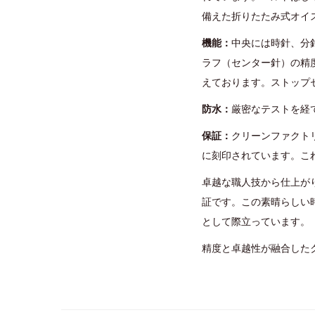
備えた折りたたみ式オイ
機能：
中央には時針、分
ラフ（センター針）の精度
えております。ストップ
防水：
厳密なテストを経
保証：
クリーンファクト
に刻印されています。こ
卓越な職人技から仕上が
証です。この素晴らしい
として際立っています。
精度と卓越性が融合したク