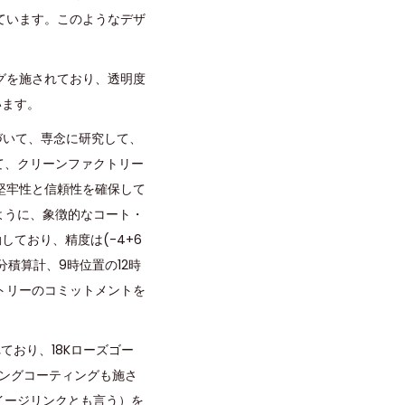
ています。このようなデザ
グを施されており、透明度
います。
づいて、専念に研究して、
て、クリーンファクトリー
て堅牢性と信頼性を確保して
ように、象徴的なコート・
動しており、精度は(-4+6
分積算計、9時位置の12時
トリーのコミットメントを
おり、18Kローズゴー
ィングコーティングも施さ
（イージリンクとも言う）を