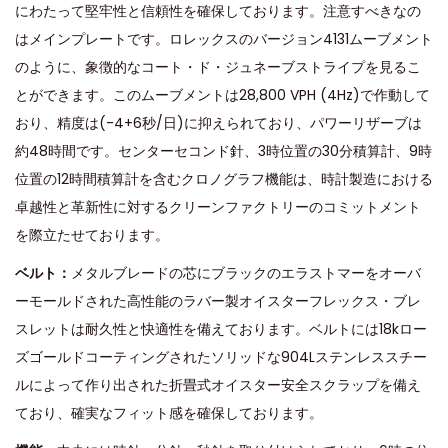
にわたって堅牢性と信頼性を確保しております。注意すべきなの
はメインプレートです。ロレックスのバージョン4131ムーブメント
のように、象徴的なコート・ド・ジュネーブストライプを見るこ
とができます。このムーブメントは28,800 VPH (4Hz)で作動して
おり、精度は(-4+6秒/日)に抑えられており、パワーリザーブは
約48時間です。センターセコンド針、3時位置の30分積算計、9時
位置の12時間積算計を含むクロノグラフ機能は、時計製造における
卓越性と革新性に対するクリーンファクトリーのコミットメント
を際立たせております。
ベルト：
メタルブレードの芯にブラックのエラストマーをオーバ
ーモールドされた高性能のラバー製オイスターフレックス・ブレ
スレットは耐久性と快適性を備えております。ベルトには18kロー
ズゴールドコーティングされたソリッドな904Lステンレススチー
ルによって作り出された折畳式オイスター安全スクラップを備え
ており、確実なフィット感を確保しております。