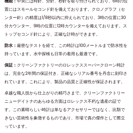
機能：
中央には時針、分針、秒針を取り付けられており、6時の位
置にはスモールセコンド針を備えております。クロノグラフ（セ
ンター針）の精度は1/8秒以内に抑えられており、3時の位置に30
分カウンター、9時の位置に12時カウンターを備えております。ス
トップセコンド針により、正確な計時ができます。
防水：
厳密なテストを経て、この時計は100メートルまで防水性を
持っています。水中探検も日常の着用も最適です。
保証：
クリーンファクトリーのロレックススーパークローン時計
は、完全な2年間の保証付き、正確なシリアル番号を丹念に刻印さ
れています。これにより、製品の品質と正確性が保証されます。
卓越な職人技から仕上がりの精巧さまで、クリーンファクトリー
ニューデイトナのあらゆる方面はロレックス不朽な遺産の証で
す。この素晴らしい時計は単なるアクセサリーではなく、比類で
きない芸術性を象徴するものであり、市場で真の傑作として際立
っています。