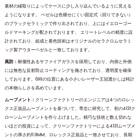
素材の縁取りによってケースに少し入り込んでいるように見える
ようになります。 ベゼルは色褪せにくい固定式（回りできない）
のブラックセラミックで作り出されており、上にはイエローゴー
ルドマーキングが配されております。 エリートレベルの精度に設
計されており、組成と着色技術はオリジナルのセラクロムセラミ
ック製アウターベゼルと一致しております。
風防：
耐傷性あるサファイアガラスを採用しており、内側と外側
には無色な反射防止コーティングを施されており、透明度を確保
しております。6時の位置にある小さいレーザー王冠透かしは時計
の本物らしさを高めています。
ムーブメント：
クリーンファクトリーのエンジニアは4つのロレッ
クス正規品ムーブメントを基づいて、専念に研究して、初の4131ク
ローンムーブメントを作り上げました。精巧な技術と数え切れな
いほどの投資によって、クリーンファクトリーによる4131ムーブメ
ントの厚さ約11.9MM、ロレックス正規品と一致させており、長期