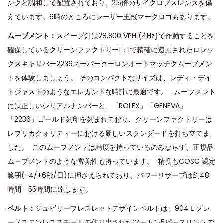
ンクと調和して配置されており、2.5倍のサイクロプスレンズを備
えています。6時のところにレーザー王冠マークロゴもあります。
ムーブメント：
スイープ針は28,800 VPH (4Hz)で作動することを
確保しているクリーンファクトリー1：1で精確に還元されたロレッ
クスキャリバー2236スーパークーロンオートマッチクムーブメン
トを体験しましょう。 そのコンパクトなサイズは、レディ・デイ
トジャストのようなエレガントな時計に最適です。 ムーブメント
には正しいシリアルナンバーと、「ROLEX」「GENEVA」
「2236」ゴールド刻印を刻まれており、クリーンファクトリーは
レプリカクォリティーにおける新しいスタンダードを打ち立てま
した。 このムーブメントは精度を持っているのみならず、正規品
ムーブメントのような審美性も持っています。 精度もCOSC 認定
範囲(-4/+6秒/日)に押さえられており、パワーリザーブは約48
時間―55時間に達します。
ベルト：
ジュビリーブレスレットデザインベルトは、904Ｌグレ
ードステンレススチールで作り出されたツートン5ピースリンクで