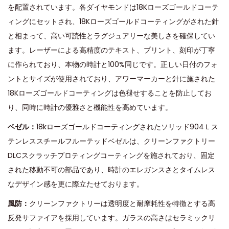
を配置されています。各ダイヤモンドは18Kローズゴールドコーテ
ィングにセットされ、18Kローズゴールドコーティングがされた針
と相まって、高い可読性とラグジュアリーな美しさを確保してい
ます。レーザーによる高精度のテキスト、プリント、刻印が丁寧
に作られており、本物の時計と100%同じです。正しい日付のフォ
ントとサイズが使用されており、アワーマーカーと針に施された
18Kローズゴールドコーティングは色褪せすることを防止してお
り、同時に時計の優雅さと機能性を高めています。
ベゼル：
18kローズゴールドコーティングされたソリッド904Ｌス
テンレススチールフルーテッドベゼルは、クリーンファクトリー
DLCスクラッチプロティングコーティングを施されており、固定
された移動不可の部品であり、時計のエレガンスさとタイムレス
なデザイン感を更に際立たせております。
風防：
クリーンファクトリーは透明度と耐摩耗性を特徴とする高
反発サファイアを採用しています。ガラスの高さはセラミックリ