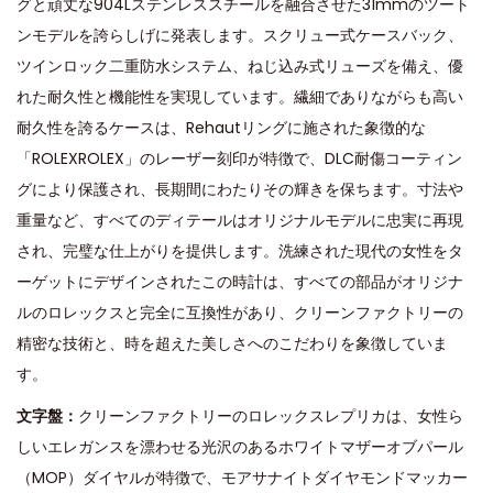
グと頑丈な904Lステンレススチールを融合させた31mmのツート
ンモデルを誇らしげに発表します。スクリュー式ケースバック、
ツインロック二重防水システム、ねじ込み式リューズを備え、優
れた耐久性と機能性を実現しています。繊細でありながらも高い
耐久性を誇るケースは、Rehautリングに施された象徴的な
「ROLEXROLEX」のレーザー刻印が特徴で、DLC耐傷コーティン
グにより保護され、長期間にわたりその輝きを保ちます。寸法や
重量など、すべてのディテールはオリジナルモデルに忠実に再現
され、完璧な仕上がりを提供します。洗練された現代の女性をタ
ーゲットにデザインされたこの時計は、すべての部品がオリジナ
ルのロレックスと完全に互換性があり、クリーンファクトリーの
精密な技術と、時を超えた美しさへのこだわりを象徴していま
す。
文字盤：
クリーンファクトリーのロレックスレプリカは、女性ら
しいエレガンスを漂わせる光沢のあるホワイトマザーオブパール
（MOP）ダイヤルが特徴で、モアサナイトダイヤモンドマッカー