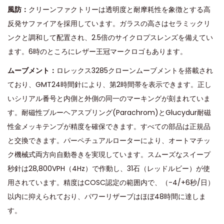
風防：
クリーンファクトリーは透明度と耐摩耗性を象徴とする高
反発サファイアを採用しています。ガラスの高さはセラミックリ
ンクと調和して配置され、2.5倍のサイクロプスレンズを備えてい
ます。6時のところにレザー王冠マークロゴもあります。
ムーブメント：
ロレックス3285クローンムーブメントを搭載され
ており、GMT24時間針により、第2時間帯を表示できます。正し
いシリアル番号と内側と外側の同一のマーキングが刻まれていま
す。耐磁性ブルーヘアスプリング(Parachrom)とGlucydur耐磁
性金メッキテンプが精度を確保できます。すべての部品は正規品
と交換できます。パーペチュアルローターにより、オートマチッ
ク機械式両方向自動巻きを実現しています。スムーズなスイープ
秒針は28,800VPH（4Hz）で作動し、31石（レッドルビー）が使
用されています。精度はCOSC認定の範囲内で、（-4/+6秒/日）
以内に抑えられており、パワーリザーブはほぼ48時間に達しま
す。