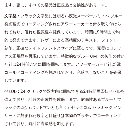
ます。更に、すべての部品は正規品と交換性があります。
文字盤：
ブラック文字盤には明るい夜光スーパールミノバ ブルー
発光蓄光でコーティングされたアワーマーカーと針を取り付けら
れており、優れた視認性を確保しています。暗闇に9時間まで均一
的に発光できます。レザーによる高精度のテキスト、フォント、
刻印、正確なデイトフォントとサイズに至るまで、完璧にロレッ
クス正規品を再現しています。特徴的なブルー GMT の矢印の付い
た針は24時間ごとに1回を回転します。アワーマーカーと針に18k
ゴールドコーティングを施されており、色落ちしないことを確保
しています。
ベゼル：
24 クリックで双方向に回転できる24時間両回転ベゼルを
備えており、計時の正確性を確保します。耐傷性あるブルーとブ
ラックの2色（バットマンとも言う）セラクロム セラミック イン
サートに刻まれた数字と目盛りは本物のプラチナでコーティング
されており、時計に高級感を加えます。