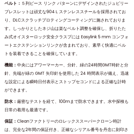
ベルト：
５列ピース リンク パターンにデザインされたジュビリー
ブレスレットは頑丈な904Ｌステンレススチールを採用されてお
り、DLCスクラッチプロティングコーティングに施されておりま
す。しっかりとしたネジ山は楽なベルト調整を確保し、折りたた
み式オイスターロック安全クラスプには Easylink 5 mm コンフォ
ートエクステンションリンクが含まれており、素早く快適にベル
トを装​​着できることを確保しています。
機能：
中央にはアワーマーカー、分針、緑の24時間GMT時針と分
針、先端が緑の GMT 矢印針を使用した 24 時間表示が備え、迅速
な設定による瞬時日付表示とストップセコンドによる正確な計時
ができます。
防水：
厳密なテストを経て、100mまで防水できます。水中探検も
日常の着用も最適です。
保証：
Cleanファクトリーのロレックススーパークローン時計
は、完全な2年間の保証付き、正確なシリアル番号を丹念に刻印さ